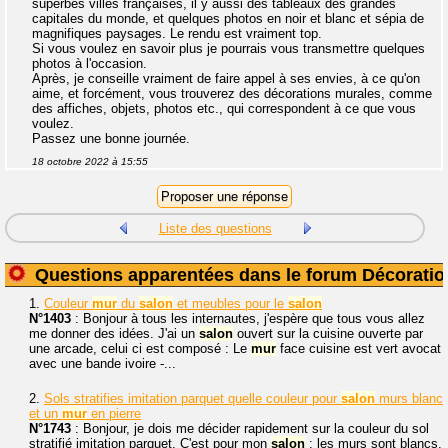
superbes villes françaises, il y aussi des tableaux des grandes
capitales du monde, et quelques photos en noir et blanc et sépia de
magnifiques paysages. Le rendu est vraiment top.
Si vous voulez en savoir plus je pourrais vous transmettre quelques
photos à l'occasion.
Après, je conseille vraiment de faire appel à ses envies, à ce qu'on
aime, et forcément, vous trouverez des décorations murales, comme
des affiches, objets, photos etc., qui correspondent à ce que vous
voulez.
Passez une bonne journée.
18 octobre 2022 à 15:55
Liste des questions
Questions apparentées dans le forum Décoratio
1.
Couleur
mur
du
salon
et meubles pour le
salon
N°1403
: Bonjour à tous les internautes, j'espère que tous vous allez
me donner des idées. J'ai un
salon
ouvert sur la cuisine ouverte par
une arcade, celui ci est composé : Le
mur
face cuisine est vert avocat
avec une bande ivoire -...
2.
Sols stratifies imitation parquet quelle couleur pour
salon
murs blanc
et un
mur
en pierre
N°1743
: Bonjour, je dois me décider rapidement sur la couleur du sol
stratifié imitation parquet. C'est pour mon
salon
: les murs sont blancs,