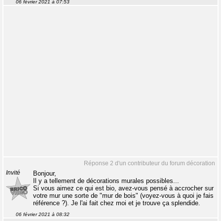
06 février 2021 à 07:53
Réponse 2 d'un contributeur du forum décoration
Invité
Bonjour,
Il y a tellement de décorations murales possibles...
Si vous aimez ce qui est bio, avez-vous pensé à accrocher sur
votre mur une sorte de "mur de bois" (voyez-vous à quoi je fais
référence ?). Je l'ai fait chez moi et je trouve ça splendide.
06 février 2021 à 08:32