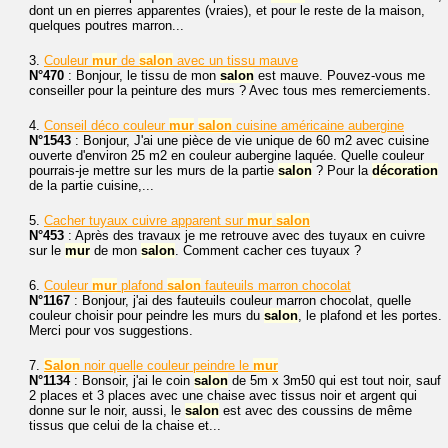
dont un en pierres apparentes (vraies), et pour le reste de la maison,
quelques poutres marron...
3.
Couleur
mur
de
salon
avec un tissu mauve
N°470
: Bonjour, le tissu de mon
salon
est mauve. Pouvez-vous me
conseiller pour la peinture des murs ? Avec tous mes remerciements.
4.
Conseil déco couleur
mur
salon
cuisine américaine aubergine
N°1543
: Bonjour, J'ai une pièce de vie unique de 60 m2 avec cuisine
ouverte d'environ 25 m2 en couleur aubergine laquée. Quelle couleur
pourrais-je mettre sur les murs de la partie
salon
? Pour la
décoration
de la partie cuisine,...
5.
Cacher tuyaux cuivre apparent sur
mur
salon
N°453
: Après des travaux je me retrouve avec des tuyaux en cuivre
sur le
mur
de mon
salon
. Comment cacher ces tuyaux ?
6.
Couleur
mur
plafond
salon
fauteuils marron chocolat
N°1167
: Bonjour, j'ai des fauteuils couleur marron chocolat, quelle
couleur choisir pour peindre les murs du
salon
, le plafond et les portes.
Merci pour vos suggestions.
7.
Salon
noir quelle couleur peindre le
mur
N°1134
: Bonsoir, j'ai le coin
salon
de 5m x 3m50 qui est tout noir, sauf
2 places et 3 places avec une chaise avec tissus noir et argent qui
donne sur le noir, aussi, le
salon
est avec des coussins de même
tissus que celui de la chaise et...