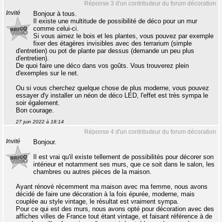
Réponse 3 d'un contributeur du forum décoration
Invité
Bonjour à tous.
Il existe une multitude de possibilité de déco pour un mur
comme celui-ci.
Si vous aimez le bois et les plantes, vous pouvez par exemple
fixer des étagères invisibles avec des terrarium (simple
d'entretien) ou pot de plante par dessus (demande un peu plus
d'entretien).
De quoi faire une déco dans vos goûts. Vous trouverez plein
d'exemples sur le net.
Ou si vous cherchez quelque chose de plus moderne, vous pouvez
essayer d'y installer un néon de déco LED, l'effet est très sympa le
soir également.
Bon courage.
27 juin 2022 à 18:14
Réponse 4 d'un contributeur du forum décoration
Invité
Bonjour.
Il est vrai qu'il existe tellement de possibilités pour décorer son
intérieur et notamment ses murs, que ce soit dans le salon, les
chambres ou autres pièces de la maison.
Ayant rénové récemment ma maison avec ma femme, nous avons
décidé de faire une décoration à la fois épurée, moderne, mais
couplée au style vintage, le résultat est vraiment sympa.
Pour ce qui est des murs, nous avons opté pour décoration avec des
affiches villes de France tout étant vintage, et faisant référence à de