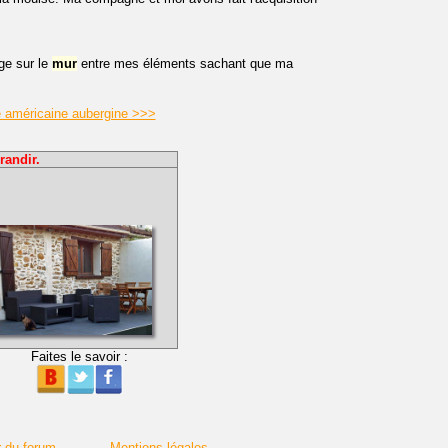
nge sur le
mur
entre mes éléments sachant que ma
e américaine aubergine >>>
randir.
Faites le savoir :
r du forum
Mentions légales