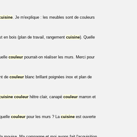
cuisine
. Je m'explique : les meubles sont de couleurs
t en bois (plan de travail, rangement
cuisine
). Quelle
uelle
couleur
pourrait-on réaliser les murs. Merci pour
ont de
couleur
blanc brillant poignées inox et plan de
cuisine
couleur
hêtre clair, canapé
couleur
marron et
quelle
couleur
pour les murs ? La
cuisine
est ouverte
la mouise. Ma compagne et moi avons fait l'acquisition