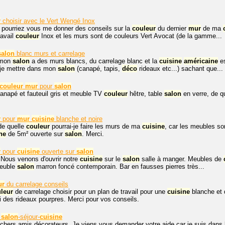
r
choisir avec le Vert Wengé Inox
 pourriez vous me donner des conseils sur la
couleur
du dernier
mur
de ma
ravail
couleur
Inox et les murs sont de couleurs Vert Avocat (de la gamme...
salon
blanc murs et carrelage
 mon
salon
a des murs blancs, du carrelage blanc et la
cuisine
américaine
es
-je mettre dans mon
salon
(canapé, tapis,
déco
rideaux etc...) sachant que...
couleur
mur
pour
salon
canapé et fauteuil gris et meuble TV
couleur
hêtre, table
salon
en verre, de q
r
pour
mur
cuisine
blanche et noire
de quelle
couleur
pourrai-je faire les murs de ma
cuisine
, car les meubles s
ne
de 5m² ouverte sur
salon
. Merci.
r
pour
cuisine
ouverte sur
salon
 Nous venons d'ouvrir notre
cuisine
sur le
salon
salle à manger. Meubles de
euble
salon
marron foncé contemporain. Bar en fausses pierres très...
ur
du carrelage conseils
leur
de carrelage choisir pour un plan de travail pour une
cuisine
blanche et 
ai des rideaux pourpres. Merci pour vos conseils.
salon
-séjour-
cuisine
chers amis décorateurs. Je viens vous demander votre aide car je suis dans 