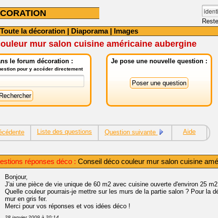
CORATION
Reste
Toute la décoration
|
Diaporama
|
Images
ouleur mur salon cuisine américaine aubergine
ns le forum décoration :
Je pose une nouvelle question :
question pour y accéder directement
Liste des questions
Aide
écédente
Question suivante
uestions réponses déco :
Conseil déco couleur mur salon cuisine amé
Bonjour,
J'ai une pièce de vie unique de 60 m2 avec cuisine ouverte d'environ 25 m2
Quelle couleur pourrais-je mettre sur les murs de la partie salon ? Pour la d
mur en gris fer.
Merci pour vos réponses et vos idées déco !
28 janvier 2009 à 20:14