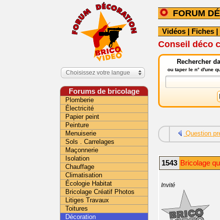
FORUM DÉ
Vidéos
|
Fiches
|
Conseil déco c
Rechercher da
ou taper le n° d'une 
Choisissez votre langue
Forums de bricolage
Plomberie
Électricité
Papier peint
Peinture
Menuiserie
Question pr
Sols . Carrelages
Maçonnerie
Isolation
1543
Bricolage q
Chauffage
Climatisation
Écologie Habitat
Invité
Bricolage Créatif Photos
Litiges Travaux
Toitures
Décoration