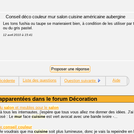
Conseil déco couleur mur salon cuisine américaine aubergine
Les tons fushia ou taupe se marieraient bien, à condition de les utiliser pa
ou du gris pastel.
12 avril 2010 à 15:41
Liste des questions
Aide
écédente
Question suivante
apparentées dans le forum Décoration
du
salon
et meubles pour le
salon
à tous les internautes, j'espère que tous vous allez me donner des idées. J'a
osé : Le
mur
face
cuisine
est vert avocat avec une bande ivoire -...
re
conseil
couleur
 Je voudrais que ma
cuisine
soit plus lumineuse, donc je vais la repeindre en