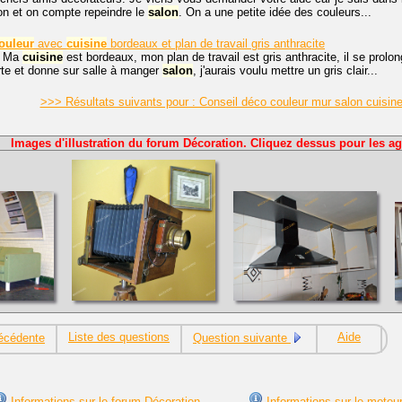
on et on compte repeindre le
salon
. On a une petite idée des couleurs...
ouleur
avec
cuisine
bordeaux et plan de travail gris anthracite
, Ma
cuisine
est bordeaux, mon plan de travail est gris anthracite, il se prolo
te et donne sur salle à manger
salon
, j'aurais voulu mettre un gris clair...
>>> Résultats suivants pour : Conseil déco couleur mur salon cuisin
Images d'illustration du forum Décoration. Cliquez dessus pour les ag
Liste des questions
Aide
écédente
Question suivante
Informations sur le forum Décoration
Informations sur le moteu