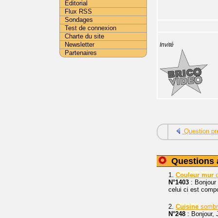
Editorial
Flux RSS
Sondages
Test de connexion
Charte du site
Newsletter
Invité
Partenaires
Question pr
Questions 
1.
Couleur
mur
N°1403
: Bonjour 
celui ci est comp
2.
Cuisine
somb
N°248
: Bonjour,