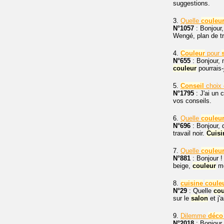
suggestions.
3.
Quelle
couleu
N°1057
: Bonjour,
Wengé, plan de t
4.
Couleur
pour
N°655
: Bonjour,
couleur
pourrais
5.
Conseil
choix
N°1795
: J'ai un 
vos conseils.
6.
Quelle
couleu
N°696
: Bonjour, 
travail noir.
Cuisi
7.
Quelle
couleu
N°881
: Bonjour !
beige,
couleur
m
8.
cuisine
coule
N°29
: Quelle
cou
sur le
salon
et j'
9.
Dilemme
déco
N°2018
: Bonjour 