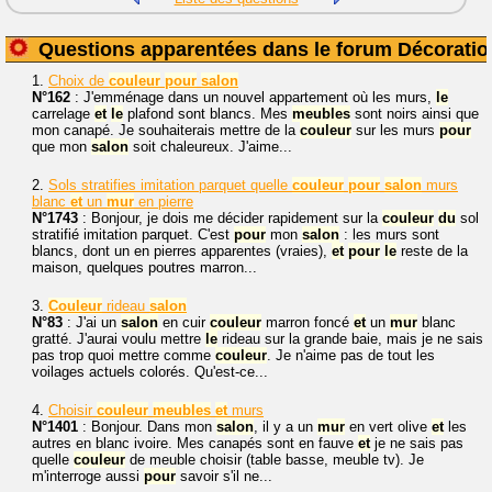
Questions apparentées dans le forum Décoratio
1.
Choix de
couleur
pour
salon
N°162
: J'emménage dans un nouvel appartement où les murs,
le
carrelage
et
le
plafond sont blancs. Mes
meubles
sont noirs ainsi que
mon canapé. Je souhaiterais mettre de la
couleur
sur les murs
pour
que mon
salon
soit chaleureux. J'aime...
2.
Sols stratifies imitation parquet quelle
couleur
pour
salon
murs
blanc
et
un
mur
en pierre
N°1743
: Bonjour, je dois me décider rapidement sur la
couleur
du
sol
stratifié imitation parquet. C'est
pour
mon
salon
: les murs sont
blancs, dont un en pierres apparentes (vraies),
et
pour
le
reste de la
maison, quelques poutres marron...
3.
Couleur
rideau
salon
N°83
: J'ai un
salon
en cuir
couleur
marron foncé
et
un
mur
blanc
gratté. J'aurai voulu mettre
le
rideau sur la grande baie, mais je ne sais
pas trop quoi mettre comme
couleur
. Je n'aime pas de tout les
voilages actuels colorés. Qu'est-ce...
4.
Choisir
couleur
meubles
et
murs
N°1401
: Bonjour. Dans mon
salon
, il y a un
mur
en vert olive
et
les
autres en blanc ivoire. Mes canapés sont en fauve
et
je ne sais pas
quelle
couleur
de meuble choisir (table basse, meuble tv). Je
m'interroge aussi
pour
savoir s'il ne...