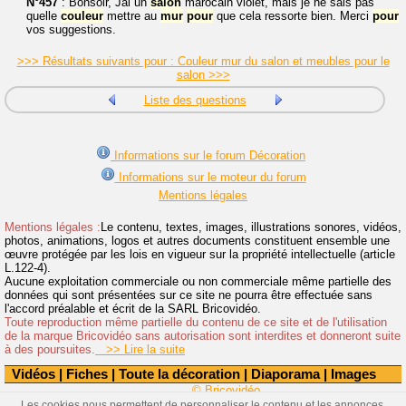
N°457
: Bonsoir, Jai un
salon
marocain violet, mais je ne sais pas
quelle
couleur
mettre au
mur
pour
que cela ressorte bien. Merci
pour
vos suggestions.
>>> Résultats suivants pour : Couleur mur du salon et meubles pour le
salon >>>
Liste des questions
Informations sur le forum Décoration
Informations sur le moteur du forum
Mentions légales
Mentions légales :
Le contenu, textes, images, illustrations sonores, vidéos,
photos, animations, logos et autres documents constituent ensemble une
œuvre protégée par les lois en vigueur sur la propriété intellectuelle (article
L.122-4).
Aucune exploitation commerciale ou non commerciale même partielle des
données qui sont présentées sur ce site ne pourra être effectuée sans
l'accord préalable et écrit de la SARL Bricovidéo.
Toute reproduction même partielle du contenu de ce site et de l'utilisation
de la marque Bricovidéo sans autorisation sont interdites et donneront suite
à des poursuites.
>> Lire la suite
Vidéos
|
Fiches
|
Toute la décoration
|
Diaporama
|
Images
© Bricovidéo
Les cookies nous permettent de personnaliser le contenu et les annonces,