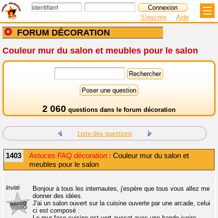
S'inscrire
Aide
FORUM DÉCORATION
Couleur mur du salon et meubles pour le salon
2 060
questions dans le
forum décoration
Liste des questions
1403
Astuces FAQ décoration :
Couleur mur du salon et
meubles pour le salon
Invité
Bonjour à tous les internautes, j'espère que tous vous allez me
donner des idées.
J'ai un salon ouvert sur la cuisine ouverte par une arcade, celui
ci est composé :
Le mur face cuisine est vert avocat avec une bande ivoire