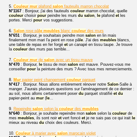
5.
Couleur
mur
plafond
salon
fauteuils marron chocolat
N°1167
: Bonjour, j'ai des fauteuils
couleur
marron chocolat, quelle
couleur
choisir
pour
peindre les murs
du
salon
,
le
plafond
et
les
portes. Merci
pour
vos suggestions.
6.
Salon
rose pâ
le
meubles
blanc
couleur
des murs
N°651
: Bonjour, je souhaitais peindre mon
salon
en lin mais
finalement mon mari l'a peint en rose pâ
le
. J'ai des
meubles
blancs,
une table de repas en fer forgé
et
un canapé en tissu taupe. Je trouve
la
couleur
des murs pas terrible...
7.
Couleur
mur
de
salon
avec un tissu mauve
N°470
: Bonjour,
le
tissu de mon
salon
est mauve. Pouvez-vous me
conseiller
pour
la peinture des murs ? Avec tous mes remerciements.
8.
Mur
papier peint changement
couleur
parquet
N°417
: Bonjour. Nous allons entièrement rénover notre
Salon
-Salle à
manger. J'aurais plusieurs questions sur l'aménagement de ce dernier :
au sol, nous allons certainement poser
du
parquet stratifié
et
du
papier-peint au
mur
(
le
...
9.
Repeindre
salon
selon la
couleur
des
meubles
N°640
: Bonjour, je souhaite repeindre mon
salon
selon la
couleur
de
mes
meubles
, ils sont noir
et
vert foncé
et
je ne sais pas ce qui irait
le
mieux au niveau
du
choix des couleurs. Merci.
10.
Couleur
à marier avec
salon
marocain violet