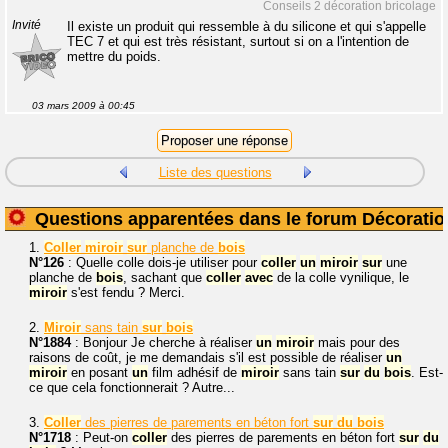
Conseils 2 décoration bricolage
Invité
Il existe un produit qui ressemble à du silicone et qui s'appelle
TEC 7 et qui est très résistant, surtout si on a l'intention de
mettre du poids.
03 mars 2009 à 00:45
Liste des questions
Questions apparentées dans le forum Décoratio
1.
Coller
miroir
sur
planche de
bois
N°126
: Quelle colle dois-je utiliser pour
coller
un
miroir
sur
une
planche de
bois
, sachant que
coller
avec
de la colle vynilique, le
miroir
s'est fendu ? Merci.
2.
Miroir
sans tain
sur
bois
N°1884
: Bonjour Je cherche à réaliser
un
miroir
mais pour des
raisons de coût, je me demandais s'il est possible de réaliser
un
miroir
en posant
un
film adhésif de
miroir
sans tain
sur
du
bois
. Est-
ce que cela fonctionnerait ? Autre...
3.
Coller
des pierres de parements en béton fort
sur
du
bois
N°1718
: Peut-on
coller
des pierres de parements en béton fort
sur
du