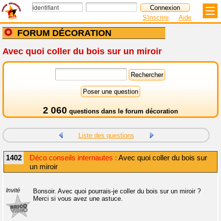
S'inscrire
Aide
FORUM DÉCORATION
Avec quoi coller du bois sur un miroir
2 060
questions dans le
forum décoration
Liste des questions
1402
Déco conseils internautes :
Avec quoi coller du bois sur
un miroir
Invité
Bonsoir. Avec quoi pourrais-je coller du bois sur un miroir ?
Merci si vous avez une astuce.