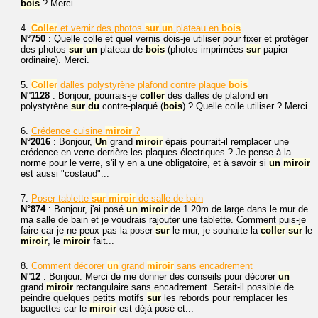
bois
? Merci.
4.
Coller
et vernir des photos
sur
un
plateau en
bois
N°750
: Quelle colle et quel vernis dois-je utiliser pour fixer et protéger
des photos
sur
un
plateau de
bois
(photos imprimées
sur
papier
ordinaire). Merci.
5.
Coller
dalles polystyrène plafond contre plaque
bois
N°1128
: Bonjour, pourrais-je
coller
des dalles de plafond en
polystyrène
sur
du
contre-plaqué (
bois
) ? Quelle colle utiliser ? Merci.
6.
Crédence cuisine
miroir
?
N°2016
: Bonjour,
Un
grand
miroir
épais pourrait-il remplacer une
crédence en verre derrière les plaques électriques ? Je pense à la
norme pour le verre, s'il y en a une obligatoire, et à savoir si
un
miroir
est aussi "costaud"...
7.
Poser tablette
sur
miroir
de salle de bain
N°874
: Bonjour, j'ai posé
un
miroir
de 1.20m de large dans le mur de
ma salle de bain et je voudrais rajouter une tablette. Comment puis-je
faire car je ne peux pas la poser
sur
le mur, je souhaite la
coller
sur
le
miroir
, le
miroir
fait...
8.
Comment décorer
un
grand
miroir
sans encadrement
N°12
: Bonjour. Merci de me donner des conseils pour décorer
un
grand
miroir
rectangulaire sans encadrement. Serait-il possible de
peindre quelques petits motifs
sur
les rebords pour remplacer les
baguettes car le
miroir
est déjà posé et...