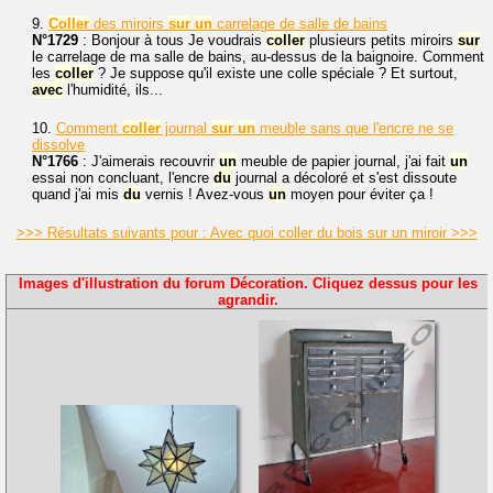
9.
Coller
des miroirs
sur
un
carrelage de salle de bains
N°1729
: Bonjour à tous Je voudrais
coller
plusieurs petits miroirs
sur
le carrelage de ma salle de bains, au-dessus de la baignoire. Comment
les
coller
? Je suppose qu'il existe une colle spéciale ? Et surtout,
avec
l'humidité, ils...
10.
Comment
coller
journal
sur
un
meuble sans que l'encre ne se
dissolve
N°1766
: J'aimerais recouvrir
un
meuble de papier journal, j'ai fait
un
essai non concluant, l'encre
du
journal a décoloré et s'est dissoute
quand j'ai mis
du
vernis ! Avez-vous
un
moyen pour éviter ça !
>>> Résultats suivants pour : Avec quoi coller du bois sur un miroir >>>
Images d'illustration du forum Décoration. Cliquez dessus pour les
agrandir.