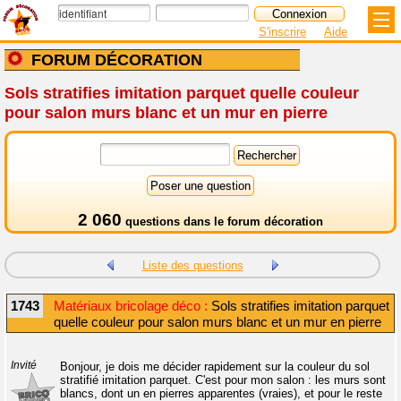
S'inscrire
Aide
FORUM DÉCORATION
Sols stratifies imitation parquet quelle couleur
pour salon murs blanc et un mur en pierre
2 060
questions dans le
forum décoration
Liste des questions
1743
Matériaux bricolage déco :
Sols stratifies imitation parquet
quelle couleur pour salon murs blanc et un mur en pierre
Invité
Bonjour, je dois me décider rapidement sur la couleur du sol
stratifié imitation parquet. C'est pour mon salon : les murs sont
blancs, dont un en pierres apparentes (vraies), et pour le reste