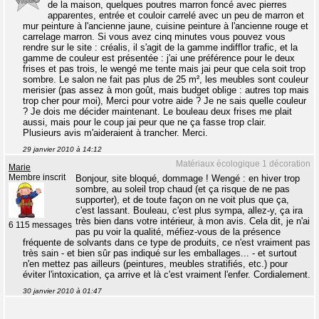
de la maison, quelques poutres marron foncé avec pierres
apparentes, entrée et couloir carrelé avec un peu de marron et
mur peinture à l'ancienne jaune, cuisine peinture à l'ancienne rouge et
carrelage marron. Si vous avez cinq minutes vous pouvez vous
rendre sur le site : créalis, il s'agit de la gamme indifflor trafic, et la
gamme de couleur est présentée : j'ai une préférence pour le deux
frises et pas trois, le wengé me tente mais jai peur que cela soit trop
sombre. Le salon ne fait pas plus de 25 m², les meubles sont couleur
merisier (pas assez à mon goût, mais budget oblige : autres top mais
trop cher pour moi), Merci pour votre aide ? Je ne sais quelle couleur
? Je dois me décider maintenant. Le bouleau deux frises me plait
aussi, mais pour le coup jai peur que ne ça fasse trop clair.
Plusieurs avis m'aideraient à trancher. Merci.
29 janvier 2010 à 14:12
Matériaux écologique 1 décoration
Marie
Membre inscrit
Bonjour, site bloqué, dommage ! Wengé : en hiver trop
sombre, au soleil trop chaud (et ça risque de ne pas
supporter), et de toute façon on ne voit plus que ça,
c'est lassant. Bouleau, c'est plus sympa, allez-y, ça ira
très bien dans votre intérieur, à mon avis. Cela dit, je n'ai
6 115 messages
pas pu voir la qualité, méfiez-vous de la présence
fréquente de solvants dans ce type de produits, ce n'est vraiment pas
très sain - et bien sûr pas indiqué sur les emballages... - et surtout
n'en mettez pas ailleurs (peintures, meubles stratifiés, etc.) pour
éviter l'intoxication, ça arrive et là c'est vraiment l'enfer. Cordialement.
30 janvier 2010 à 01:47