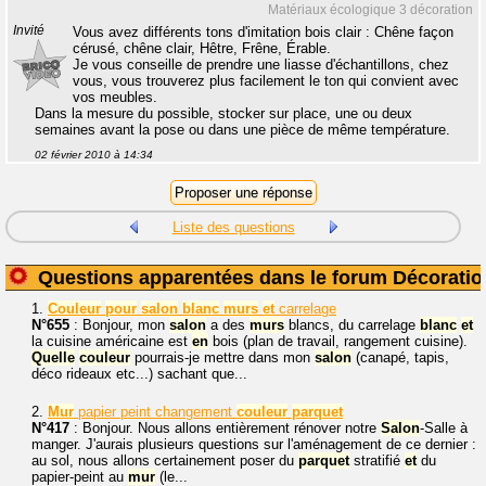
Matériaux écologique 3 décoration
Invité
Vous avez différents tons d'imitation bois clair : Chêne façon
cérusé, chêne clair, Hêtre, Frêne, Érable.
Je vous conseille de prendre une liasse d'échantillons, chez
vous, vous trouverez plus facilement le ton qui convient avec
vos meubles.
Dans la mesure du possible, stocker sur place, une ou deux
semaines avant la pose ou dans une pièce de même température.
02 février 2010 à 14:34
Liste des questions
Questions apparentées dans le forum Décoratio
1.
Couleur
pour
salon
blanc
murs
et
carrelage
N°655
: Bonjour, mon
salon
a des
murs
blancs, du carrelage
blanc
et
la cuisine américaine est
en
bois (plan de travail, rangement cuisine).
Quelle
couleur
pourrais-je mettre dans mon
salon
(canapé, tapis,
déco rideaux etc...) sachant que...
2.
Mur
papier peint changement
couleur
parquet
N°417
: Bonjour. Nous allons entièrement rénover notre
Salon
-Salle à
manger. J'aurais plusieurs questions sur l'aménagement de ce dernier :
au sol, nous allons certainement poser du
parquet
stratifié
et
du
papier-peint au
mur
(le...