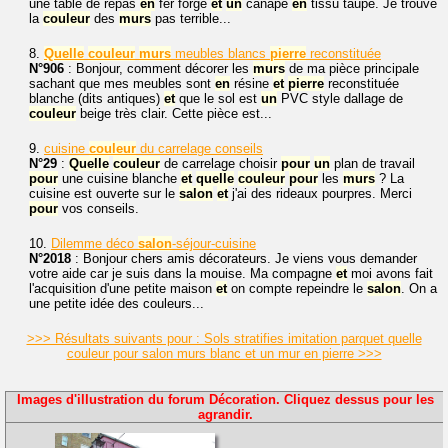
une table de repas
en
fer forgé
et
un
canapé
en
tissu taupe. Je trouve
la
couleur
des
murs
pas terrible...
8.
Quelle
couleur
murs
meubles blancs
pierre
reconstituée
N°906
: Bonjour, comment décorer les
murs
de ma pièce principale
sachant que mes meubles sont
en
résine
et
pierre
reconstituée
blanche (dits antiques)
et
que le sol est
un
PVC style dallage de
couleur
beige très clair. Cette pièce est...
9.
cuisine
couleur
du carrelage conseils
N°29
:
Quelle
couleur
de carrelage choisir
pour
un
plan de travail
pour
une cuisine blanche
et
quelle
couleur
pour
les
murs
? La
cuisine est ouverte sur le
salon
et
j'ai des rideaux pourpres. Merci
pour
vos conseils.
10.
Dilemme déco
salon
-séjour-cuisine
N°2018
: Bonjour chers amis décorateurs. Je viens vous demander
votre aide car je suis dans la mouise. Ma compagne
et
moi avons fait
l'acquisition d'une petite maison
et
on compte repeindre le
salon
. On a
une petite idée des couleurs...
>>> Résultats suivants pour : Sols stratifies imitation parquet quelle
couleur pour salon murs blanc et un mur en pierre >>>
Images d'illustration du forum Décoration. Cliquez dessus pour les
agrandir.