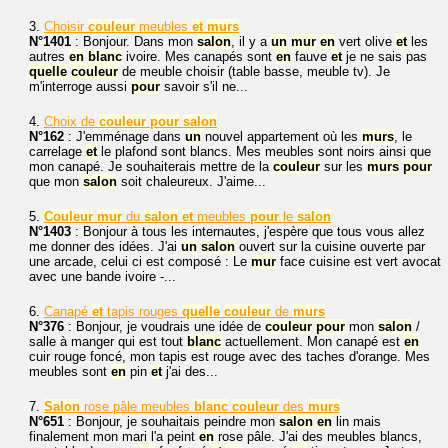
3.
Choisir
couleur
meubles
et
murs
N°1401
: Bonjour. Dans mon
salon
, il y a
un
mur
en
vert olive
et
les
autres
en
blanc
ivoire. Mes canapés sont
en
fauve
et
je ne sais pas
quelle
couleur
de meuble choisir (table basse, meuble tv). Je
m'interroge aussi
pour
savoir s'il ne...
4.
Choix de
couleur
pour
salon
N°162
: J'emménage dans
un
nouvel appartement où les
murs
, le
carrelage
et
le plafond sont blancs. Mes meubles sont noirs ainsi que
mon canapé. Je souhaiterais mettre de la
couleur
sur les
murs
pour
que mon
salon
soit chaleureux. J'aime...
5.
Couleur
mur
du
salon
et
meubles
pour
le
salon
N°1403
: Bonjour à tous les internautes, j'espère que tous vous allez
me donner des idées. J'ai
un
salon
ouvert sur la cuisine ouverte par
une arcade, celui ci est composé : Le
mur
face cuisine est vert avocat
avec une bande ivoire -...
6.
Canapé
et
tapis rouges
quelle
couleur
de
murs
N°376
: Bonjour, je voudrais une idée de
couleur
pour
mon
salon
/
salle à manger qui est tout
blanc
actuellement. Mon canapé est
en
cuir rouge foncé, mon tapis est rouge avec des taches d'orange. Mes
meubles sont
en
pin
et
j'ai des...
7.
Salon
rose pâle meubles
blanc
couleur
des
murs
N°651
: Bonjour, je souhaitais peindre mon
salon
en
lin mais
finalement mon mari l'a peint
en
rose pâle. J'ai des meubles blancs,