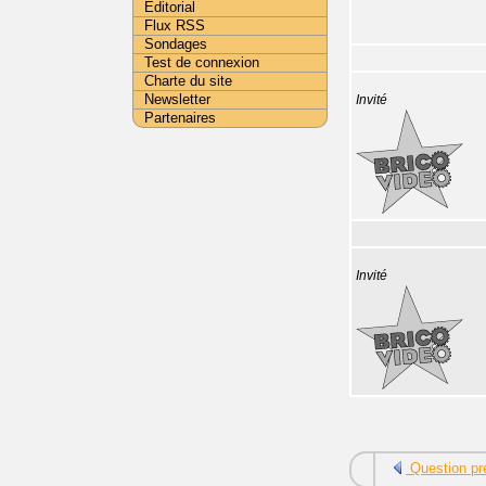
Editorial
Flux RSS
Sondages
Test de connexion
Charte du site
Newsletter
Invité
Partenaires
Invité
Question pr