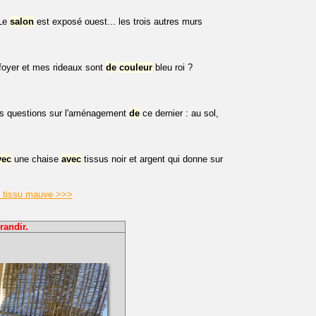
Le
salon
est exposé ouest... les trois autres murs
foyer et mes rideaux sont
de
couleur
bleu roi ?
urs questions sur l'aménagement
de
ce dernier : au sol,
vec
une chaise
avec
tissus noir et argent qui donne sur
n tissu mauve >>>
randir.