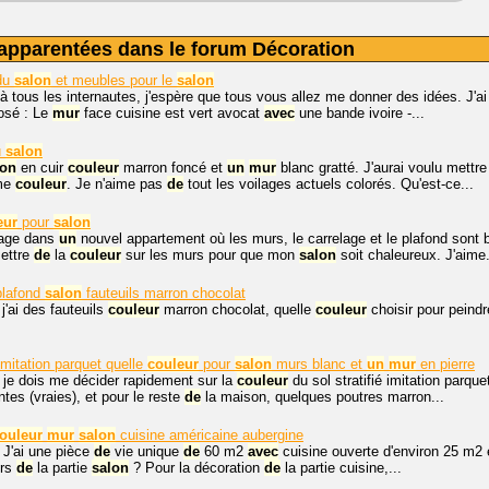
apparentées dans le forum Décoration
du
salon
et meubles pour le
salon
à tous les internautes, j'espère que tous vous allez me donner des idées. J'a
osé : Le
mur
face cuisine est vert avocat
avec
une bande ivoire -...
u
salon
lon
en cuir
couleur
marron foncé et
un
mur
blanc gratté. J'aurai voulu mettre
mme
couleur
. Je n'aime pas
de
tout les voilages actuels colorés. Qu'est-ce...
eur
pour
salon
age dans
un
nouvel appartement où les murs, le carrelage et le plafond sont
mettre
de
la
couleur
sur les murs pour que mon
salon
soit chaleureux. J'aime.
lafond
salon
fauteuils marron chocolat
j'ai des fauteuils
couleur
marron chocolat, quelle
couleur
choisir pour peind
 imitation parquet quelle
couleur
pour
salon
murs blanc et
un
mur
en pierre
 je dois me décider rapidement sur la
couleur
du sol stratifié imitation parqu
tes (vraies), et pour le reste
de
la maison, quelques poutres marron...
ouleur
mur
salon
cuisine américaine aubergine
 J'ai une pièce
de
vie unique
de
60 m2
avec
cuisine ouverte d'environ 25 m2
urs
de
la partie
salon
? Pour la décoration
de
la partie cuisine,...