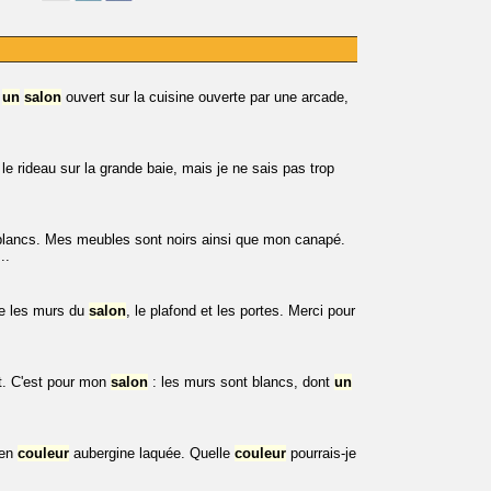
i
un
salon
ouvert sur la cuisine ouverte par une arcade,
 le rideau sur la grande baie, mais je ne sais pas trop
 blancs. Mes meubles sont noirs ainsi que mon canapé.
..
re les murs du
salon
, le plafond et les portes. Merci pour
et. C'est pour mon
salon
: les murs sont blancs, dont
un
 en
couleur
aubergine laquée. Quelle
couleur
pourrais-je