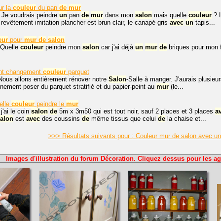
ur la
couleur
du pan
de
mur
 Je voudrais peindre
un
pan
de
mur
dans mon
salon
mais quelle
couleur
? 
 revêtement imitation plancher est brun clair, le canapé gris
avec
un
tapis...
eur
pour
mur
de
salon
 Quelle
couleur
peindre mon
salon
car j'ai déjà
un
mur
de
briques pour mon 
int changement
couleur
parquet
Nous allons entièrement rénover notre
Salon
-Salle à manger. J'aurais plusie
inement poser du parquet stratifié et du papier-peint au
mur
(le...
elle
couleur
peindre le
mur
j'ai le coin
salon
de
5m x 3m50 qui est tout noir, sauf 2 places et 3 places
a
alon
est
avec
des coussins
de
même tissus que celui
de
la chaise et...
>>> Résultats suivants pour : Couleur mur de salon avec u
Images d'illustration du forum Décoration. Cliquez dessus pour les ag