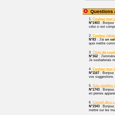
Questions 
1.
Couleur
mur
N°1403
: Bonjour 
celui ci est comp
2.
Couleur
ridea
N°83
: J'ai
un
sa
quoi mettre co
3.
Choix
de
coul
N°162
: J'emmén
Je souhaiterais 
4.
Couleur
mur
p
N°1167
: Bonjour, 
vos suggestions.
5.
Sols stratifies
N°1743
: Bonjour,
en pierres apparen
6.
Conseil déco
c
N°1543
: Bonjour,
mettre sur les m