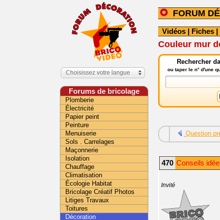
FORUM DÉ
Vidéos
|
Fiches
|
Couleur mur d
Rechercher da
ou taper le n° d'une 
Choisissez votre langue
Forums de bricolage
Plomberie
Électricité
Papier peint
Peinture
Menuiserie
Question pr
Sols . Carrelages
Maçonnerie
Isolation
470
Conseils idée
Chauffage
Climatisation
Écologie Habitat
Invité
Bricolage Créatif Photos
Litiges Travaux
Toitures
Décoration