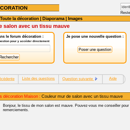
CORATION
Reste
Toute la décoration
|
Diaporama
|
Images
e salon avec un tissu mauve
ns le forum décoration :
Je pose une nouvelle question :
question pour y accéder directement
Liste des questions
Aide
écédente
Question suivante
s décoration Maison :
Couleur mur de salon avec un tissu mauve
Bonjour, le tissu de mon salon est mauve. Pouvez-vous me conseiller pour
remerciements.