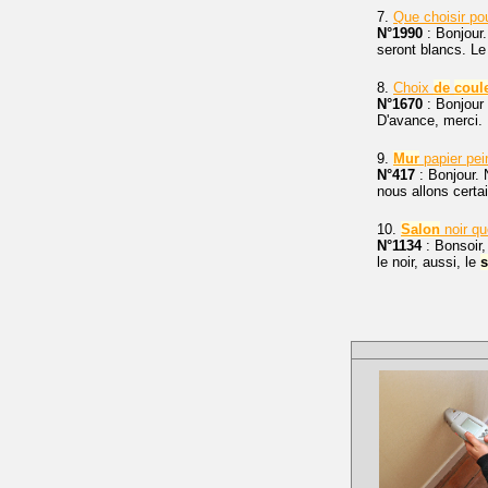
7.
Que choisir po
N°1990
: Bonjour.
seront blancs. Le
8.
Choix
de
coul
N°1670
: Bonjour
D'avance, merci.
9.
Mur
papier pe
N°417
: Bonjour. 
nous allons certa
10.
Salon
noir qu
N°1134
: Bonsoir, 
le noir, aussi, le
s