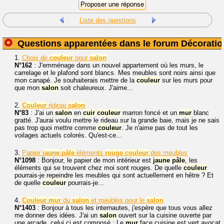
Liste des questions
Questions apparentées dans le forum Décoratio
1.
Choix de
couleur
pour
salon
N°162
: J'emménage dans un nouvel appartement où les murs, le
carrelage et le plafond sont blancs. Mes meubles sont noirs ainsi que
mon canapé. Je souhaiterais mettre de la
couleur
sur les murs pour
que mon
salon
soit chaleureux. J'aime...
2.
Couleur
rideau
salon
N°83
: J'ai un
salon
en
cuir
couleur
marron foncé et un
mur
blanc
gratté. J'aurai voulu mettre le rideau sur la grande baie, mais je ne sais
pas trop quoi mettre comme
couleur
. Je n'aime pas de tout les
voilages actuels colorés. Qu'est-ce...
3.
Papier
jaune
pâle
éléments
rouge
couleur
des meubles
N°1098
: Bonjour, le papier de mon intérieur est
jaune
pâle
, les
éléments qui se trouvent chez moi sont rouges. De quelle
couleur
pourrais-je repeindre les meubles qui sont actuellement en hêtre ? Et
de quelle
couleur
pourrais-je...
4.
Couleur
mur
du
salon
et meubles pour le
salon
N°1403
: Bonjour à tous les internautes, j'espère que tous vous allez
me donner des idées. J'ai un
salon
ouvert sur la cuisine ouverte par
une arcade, celui ci est composé : Le
mur
face cuisine est vert avocat