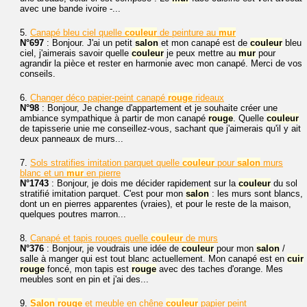
avec une bande ivoire -...
5.
Canapé bleu ciel quelle
couleur
de peinture au
mur
N°697
: Bonjour. J'ai un petit
salon
et mon canapé est de
couleur
bleu
ciel, j'aimerais savoir quelle
couleur
je peux mettre au
mur
pour
agrandir la pièce et rester en harmonie avec mon canapé. Merci de vos
conseils.
6.
Changer déco papier-peint canapé
rouge
rideaux
N°98
: Bonjour, Je change d'appartement et je souhaite créer une
ambiance sympathique à partir de mon canapé
rouge
. Quelle
couleur
de tapisserie unie me conseillez-vous, sachant que j'aimerais qu'il y ait
deux panneaux de murs...
7.
Sols stratifies imitation parquet quelle
couleur
pour
salon
murs
blanc et un
mur
en pierre
N°1743
: Bonjour, je dois me décider rapidement sur la
couleur
du sol
stratifié imitation parquet. C'est pour mon
salon
: les murs sont blancs,
dont un en pierres apparentes (vraies), et pour le reste de la maison,
quelques poutres marron...
8.
Canapé et tapis rouges quelle
couleur
de murs
N°376
: Bonjour, je voudrais une idée de
couleur
pour mon
salon
/
salle à manger qui est tout blanc actuellement. Mon canapé est en
cuir
rouge
foncé, mon tapis est
rouge
avec des taches d'orange. Mes
meubles sont en pin et j'ai des...
9.
Salon
rouge
et meuble en chêne
couleur
papier peint