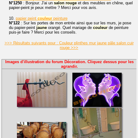
N°1250
: Bonjour. J'ai un
salon
rouge
et des meubles en chêne, quel
papier-peint je peux mettre ? Merci pour vos avis.
10.
papier peint
couleur
peinture
N°122
: Sur les portes de mon entrée ainsi que sur les murs, je pose
du papier-peint
jaune
orangé. Quel mariage de
couleur
de peinture
puis-je faire ? Merci pour les conseils.
>>> Résultats suivants pour : Couleur plinthes mur jaune pâle salon cuir
rouge >>>
Images d'illustration du forum Décoration. Cliquez dessus pour les
agrandir.