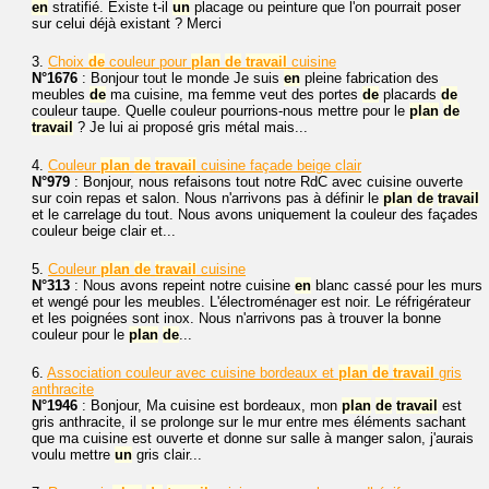
en
stratifié. Existe t-il
un
placage ou peinture que l'on pourrait poser
sur celui déjà existant ? Merci
3.
Choix
de
couleur pour
plan
de
travail
cuisine
N°1676
: Bonjour tout le monde Je suis
en
pleine fabrication des
meubles
de
ma cuisine, ma femme veut des portes
de
placards
de
couleur taupe. Quelle couleur pourrions-nous mettre pour le
plan
de
travail
? Je lui ai proposé gris métal mais...
4.
Couleur
plan
de
travail
cuisine façade beige clair
N°979
: Bonjour, nous refaisons tout notre RdC avec cuisine ouverte
sur coin repas et salon. Nous n'arrivons pas à définir le
plan
de
travail
et le carrelage du tout. Nous avons uniquement la couleur des façades
couleur beige clair et...
5.
Couleur
plan
de
travail
cuisine
N°313
: Nous avons repeint notre cuisine
en
blanc cassé pour les murs
et wengé pour les meubles. L'électroménager est noir. Le réfrigérateur
et les poignées sont inox. Nous n'arrivons pas à trouver la bonne
couleur pour le
plan
de
...
6.
Association couleur avec cuisine bordeaux et
plan
de
travail
gris
anthracite
N°1946
: Bonjour, Ma cuisine est bordeaux, mon
plan
de
travail
est
gris anthracite, il se prolonge sur le mur entre mes éléments sachant
que ma cuisine est ouverte et donne sur salle à manger salon, j'aurais
voulu mettre
un
gris clair...