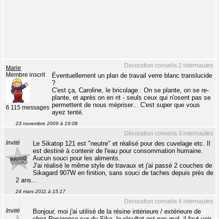
Décoration conseils 2 internautes
Marie
Membre inscrit
Éventuellement un plan de travail verre blanc translucide
?
C'est ça, Caroline, le bricolage : On se plante, on se re-
plante, et après on en rit - seuls ceux qui n'osent pas se
permettent de nous mépriser... C'est super que vous
6 115 messages
ayez tenté.
23 novembre 2009 à 19:08
Décoration conseils 3 internautes
Invité
Le Sikatop 121 est "neutre" et réalisé pour des cuvelage etc. Il
est destiné à contenir de l'eau pour consommation humaine.
Aucun souci pour les aliments.
J'ai réalisé le même style de travaux et j'ai passé 2 couches de
Sikagard 907W en finition, sans souci de taches depuis près de
2 ans...
24 mars 2011 à 15:17
Décoration conseils 4 internautes
Invité
Bonjour, moi j'ai utilisé de la résine intérieure / extérieure de
chez Resinence sur du Sika, le résultat est pas mal, il faut voir