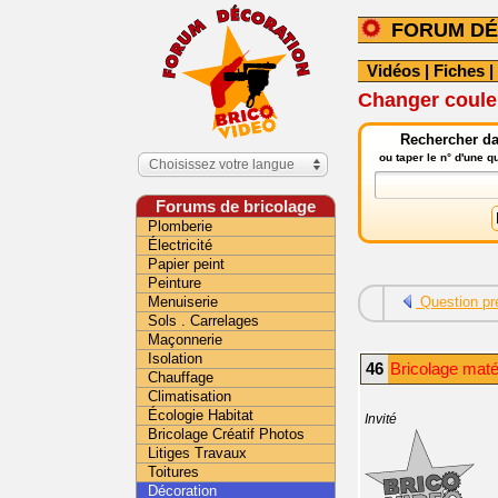
FORUM DÉ
Vidéos
|
Fiches
|
Changer couleur
Rechercher da
ou taper le n° d'une 
Choisissez votre langue
Forums de bricolage
Plomberie
Électricité
Papier peint
Peinture
Menuiserie
Question pr
Sols . Carrelages
Maçonnerie
Isolation
46
Bricolage maté
Chauffage
Climatisation
Écologie Habitat
Invité
Bricolage Créatif Photos
Litiges Travaux
Toitures
Décoration