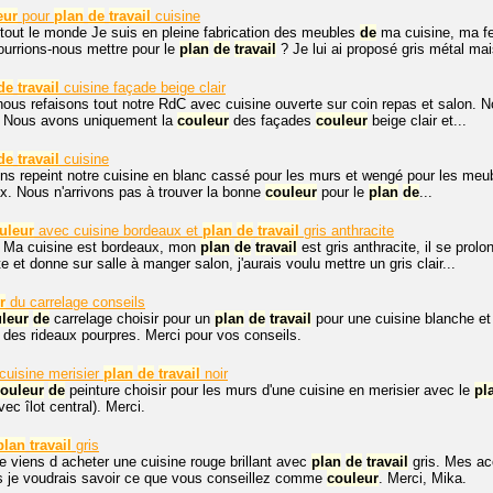
eur
pour
plan
de
travail
cuisine
tout le monde Je suis en pleine fabrication des meubles
de
ma cuisine, ma f
urrions-nous mettre pour le
plan
de
travail
? Je lui ai proposé gris métal mai
de
travail
cuisine façade beige clair
nous refaisons tout notre RdC avec cuisine ouverte sur coin repas et salon. No
t. Nous avons uniquement la
couleur
des façades
couleur
beige clair et...
de
travail
cuisine
s repeint notre cuisine en blanc cassé pour les murs et wengé pour les meuble
x. Nous n'arrivons pas à trouver la bonne
couleur
pour le
plan
de
...
uleur
avec cuisine bordeaux et
plan
de
travail
gris anthracite
, Ma cuisine est bordeaux, mon
plan
de
travail
est gris anthracite, il se pro
e et donne sur salle à manger salon, j'aurais voulu mettre un gris clair...
r
du carrelage conseils
leur
de
carrelage choisir pour un
plan
de
travail
pour une cuisine blanche et
ai des rideaux pourpres. Merci pour vos conseils.
uisine merisier
plan
de
travail
noir
ouleur
de
peinture choisir pour les murs d'une cuisine en merisier avec le
pl
ec îlot central). Merci.
plan
travail
gris
je viens d acheter une cuisine rouge brillant avec
plan
de
travail
gris. Mes acc
 je voudrais savoir ce que vous conseillez comme
couleur
. Merci, Mika.