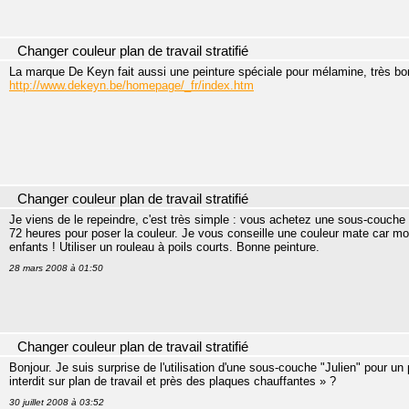
Changer couleur plan de travail stratifié
La marque De Keyn fait aussi une peinture spéciale pour mélamine, très bon 
http://www.dekeyn.be/homepage/_fr/index.htm
Changer couleur plan de travail stratifié
Je viens de le repeindre, c'est très simple : vous achetez une sous-couche 
72 heures pour poser la couleur. Je vous conseille une couleur mate car moi j'
enfants ! Utiliser un rouleau à poils courts. Bonne peinture.
28 mars 2008 à 01:50
Changer couleur plan de travail stratifié
Bonjour. Je suis surprise de l'utilisation d'une sous-couche "Julien" pour un p
interdit sur plan de travail et près des plaques chauffantes » ?
30 juillet 2008 à 03:52