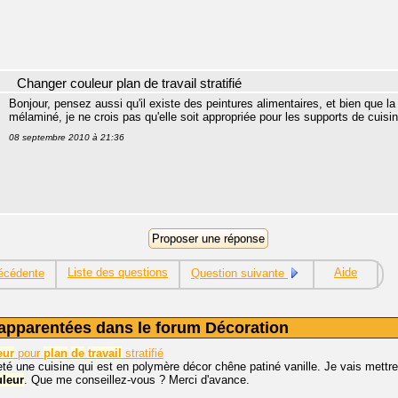
Changer couleur plan de travail stratifié
Bonjour, pensez aussi qu'il existe des peintures alimentaires, et bien que l
mélaminé, je ne crois pas qu'elle soit appropriée pour les supports de cuisi
08 septembre 2010 à 21:36
Liste des questions
Aide
écédente
Question suivante
apparentées dans le forum Décoration
eur
pour
plan
de
travail
stratifié
eté une cuisine qui est en polymère décor chêne patiné vanille. Je vais mettr
uleur
. Que me conseillez-vous ? Merci d'avance.