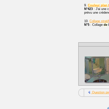
9.
Couleur
plan
N°423
: J'ai une 
prévu une crédenc
10.
Collage strati
N°5
: Collage
de
b
Question pr