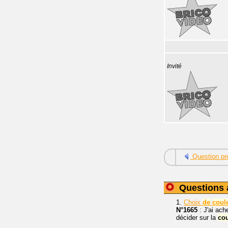
Invité
Question pr
Questions 
1.
Choix
de
coul
N°1665
: J'ai ach
décider sur la
co