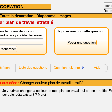
CORATION
Reste
Toute la décoration
|
Diaporama
|
Images
 plan de travail stratifié
ns le forum décoration :
Je pose une nouvelle question :
question pour y accéder directement
Liste des questions
Aide
écédente
Question suivante
riaux déco :
Changer couleur plan de travail stratifié
Je voudrais changer la couleur de mon plan de travail qui est en stratifié. Ex
sur celui déjà existant ? Merci