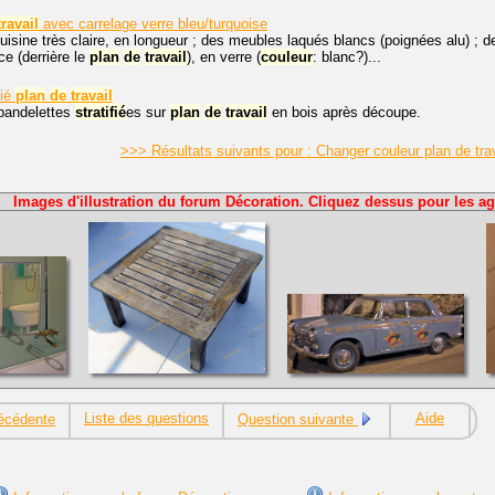
travail
avec carrelage verre bleu/turquoise
cuisine très claire, en longueur ; des meubles laqués blancs (poignées alu) ; de
e (derrière le
plan
de
travail
), en verre (
couleur
: blanc?)...
fié
plan
de
travail
andelettes
stratifié
es sur
plan
de
travail
en bois après découpe.
>>> Résultats suivants pour : Changer couleur plan de trava
Images d'illustration du forum Décoration. Cliquez dessus pour les ag
Liste des questions
Aide
écédente
Question suivante