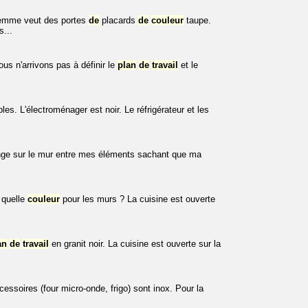
emme veut des portes
de
placards
de
couleur
taupe.
s...
us n'arrivons pas à définir le
plan
de
travail
et le
s. L'électroménager est noir. Le réfrigérateur et les
longe sur le mur entre mes éléments sachant que ma
 quelle
couleur
pour les murs ? La cuisine est ouverte
an
de
travail
en granit noir. La cuisine est ouverte sur la
essoires (four micro-onde, frigo) sont inox. Pour la