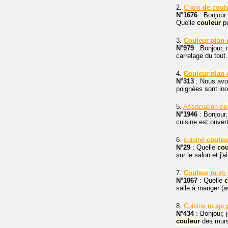
2.
Choix
de
coul
N°1676
: Bonjour 
Quelle
couleur
po
3.
Couleur
plan
N°979
: Bonjour, 
carrelage du tou
4.
Couleur
plan
N°313
: Nous avon
poignées sont ino
5.
Association
co
N°1946
: Bonjour
cuisine est ouvert
6.
cuisine
couleu
N°29
: Quelle
cou
sur le salon et j'
7.
Couleur
murs c
N°1067
: Quelle
c
salle à manger (av
8.
Cuisine rouge
N°434
: Bonjour, 
couleur
des murs