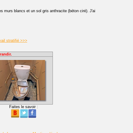
s murs blancs et un sol gris anthracite (béton ciré). J'ai
il stratifié >>>
randir.
Faites le savoir :