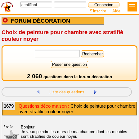
S'inscrire
Aide
FORUM DÉCORATION
Choix de peinture pour chambre avec stratifié
couleur noyer
2 060
questions dans le
forum décoration
Liste des questions
1679
Questions déco maison :
Choix de peinture pour chambre
avec stratifié couleur noyer
Invité
Bonjour
Je veux peindre les murs de ma chambre dont les meubles
sont stratifiés de couleur noyer.