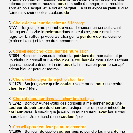
rideaux pourpres et mauves
pour
ma salle à manger, mes meubles
sont en bois acajou et le sol en parquet. Je suis exposée plein sud et
j'aimerai savoir quelles couleurs
de
...
5.
Choix
de
couleur
de
peinture
à l'éponge
N°77
: Bonjour, je me permet
de
vous demander un conseil avant
d'attaquer à la vite la
peinture
dans ma cuisine,
pour
ensuite le
regretter. En effet, je voudrais changer la
peinture
de
ma cuisine
(plafond blanc) et les poutres apparentes...
6.
Conseil déco
choix
couleur
peinture
salon
N°684
: Bonsoir, je voudrais refaire la
peinture
de
mon salon et je
voudrais un conseil sur le
choix
de
la
couleur
de
mon salon sachant
que ma nouvelle déco est noire
pour
la hifi, marron
pour
le canapé,
rideau bleu et parquet marron...
7.
Choix
couleurs
peinture
petite
chambre
N°1175
: Bonjour,
avec
quelle
couleur
va le prune
pour
une petite
chambre
? Merci.
8.
Choix
de
couleur
dans une
chambre
rustique
N°1742
: Bonjour Auriez-vous des conseils à me donner
pour
une
couleur
de
peinture
de
chambre
rustique, sur un papier intissé
de
couleur
verte; à savoir que je veux un mur soutenu
avec
les autres
murs clairs. Je recherche une
couleur
"pas...
9.
Conseils
pour
couleur
peinture
chambre
N°1896
: Bonjour,
de
quelle
couleur
puis-je peindre les murs
de
ma