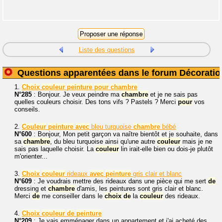
Liste des questions
Questions apparentées dans le forum Décoratio
1.
Choix
couleur
peinture
pour
chambre
N°285
: Bonjour. Je veux peindre ma
chambre
et je ne sais pas
quelles couleurs choisir. Des tons vifs ? Pastels ? Merci
pour
vos
conseils.
2.
Couleur
peinture
avec
bleu turquoise
chambre
bébé
N°600
: Bonjour, Mon petit garçon va naître bientôt et je souhaite, dans
sa
chambre
, du bleu turquoise ainsi qu'une autre
couleur
mais je ne
sais pas laquelle choisir. La
couleur
lin irait-elle bien ou dois-je plutôt
m'orienter...
3.
Choix
couleur
rideaux
avec
peinture
gris clair et blanc
N°609
: Je voudrais mettre des rideaux dans une pièce qui me sert
de
dressing et
chambre
d'amis, les peintures sont gris clair et blanc.
Merci
de
me conseiller dans le
choix
de
la
couleur
des rideaux.
4.
Choix
couleur
de
peinture
N°209
: Je vais emménager dans un appartement et j'ai acheté des