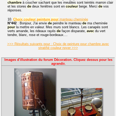
chambre
à coucher sachant que les meubles sont teintés marron clair
et les stores
de
deux fenêtres sont en
couleur
beige. Merci
de
vos
réponses.
10.
Choix
couleur
peinture
pour
manteau cheminée
N°442
: Bonjour, J'ai envie
de
peindre le manteau
de
ma cheminée
pour
la mettre en valeur. Mes murs sont blancs. Les canapés sont
verts amande, les rideaux rayés
de
façon disparate,
avec
du vert
tendre, blanc, rose et rouge-bordeaux....
>>> Résultats suivants pour : Choix de peinture pour chambre avec
stratifié couleur noyer >>>
Images d'illustration du forum Décoration. Cliquez dessus pour les
agrandir.