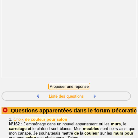
Liste des questions
Questions apparentées dans le forum Décoratio
1.
Choix
de
couleur
pour
salon
N°162
: J'emménage dans un nouvel appartement où les
murs
, le
carrelage
et
le plafond sont blancs. Mes
meubles
sont noirs ainsi que
mon canapé. Je souhaiterais mettre
de
la
couleur
sur les
murs
pour
que mon
salon
soit chaleureux. J'aime...