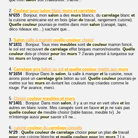
2.
Couleur
pour
salon
blanc
murs
et
carrelage
N°655
: Bonjour, mon
salon
a des
murs
blancs, du
carrelage
blanc
et
la cuisine américaine est en bois (plan
de
travail, rangement cuisine).
Quelle
couleur
pourrais-je mettre dans mon
salon
(canapé, tapis,
déco rideaux etc...) sachant que...
3.
Salon
salle à manger
quelle
couleur
choisir
N°1831
: Bonjour. Tous mes
meubles
sont
de
couleur
marron foncé,
le sol est recouvert
de
carrelage
effet briques marron/noisette.
Quelle
couleur
dois-je choisir
pour
les
murs
? J'avais pensé à turquoise sur
les
murs
en longueur
et
...
4.
Carrelage
gris
béton au sol
et
quelle
couleur
mettre aux
murs
N°1654
: Bonjour Dans le
salon
, la salle à manger
et
la cuisine, nous
avons posé un
carrelage
gris
béton au sol.
Quelle
couleur
pourrais-je
mettre sur les
murs
en évitant les couleurs trop criardes comme le
rouge. Par avance, merci.
5.
Choisir
couleur
meubles
et
murs
N°1401
: Bonjour. Dans mon
salon
, il y a un mur en vert olive
et
les
autres en blanc ivoire. Mes canapés sont en fauve
et
je ne sais pas
quelle
couleur
de
meuble choisir (table basse, meuble tv). Je
m'interroge aussi
pour
savoir s'il ne...
6.
cuisine
couleur
du
carrelage
conseils
N°29
:
Quelle
couleur
de
carrelage
choisir
pour
un plan
de
travail
pour
une cuisine blanche
et
quelle
couleur
pour
les
murs
? La