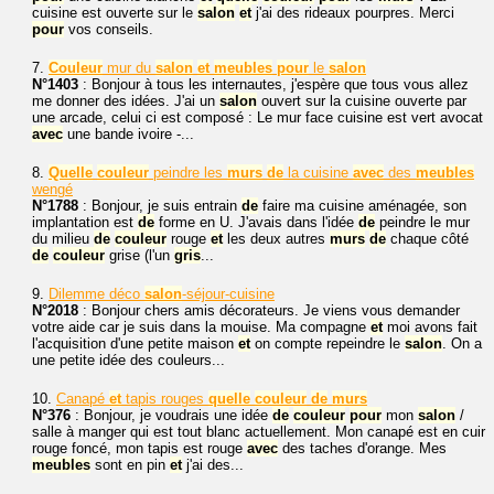
cuisine est ouverte sur le
salon
et
j'ai des rideaux pourpres. Merci
pour
vos conseils.
7.
Couleur
mur du
salon
et
meubles
pour
le
salon
N°1403
: Bonjour à tous les internautes, j'espère que tous vous allez
me donner des idées. J'ai un
salon
ouvert sur la cuisine ouverte par
une arcade, celui ci est composé : Le mur face cuisine est vert avocat
avec
une bande ivoire -...
8.
Quelle
couleur
peindre les
murs
de
la cuisine
avec
des
meubles
wengé
N°1788
: Bonjour, je suis entrain
de
faire ma cuisine aménagée, son
implantation est
de
forme en U. J'avais dans l'idée
de
peindre le mur
du milieu
de
couleur
rouge
et
les deux autres
murs
de
chaque côté
de
couleur
grise (l'un
gris
...
9.
Dilemme déco
salon
-séjour-cuisine
N°2018
: Bonjour chers amis décorateurs. Je viens vous demander
votre aide car je suis dans la mouise. Ma compagne
et
moi avons fait
l'acquisition d'une petite maison
et
on compte repeindre le
salon
. On a
une petite idée des couleurs...
10.
Canapé
et
tapis rouges
quelle
couleur
de
murs
N°376
: Bonjour, je voudrais une idée
de
couleur
pour
mon
salon
/
salle à manger qui est tout blanc actuellement. Mon canapé est en cuir
rouge foncé, mon tapis est rouge
avec
des taches d'orange. Mes
meubles
sont en pin
et
j'ai des...