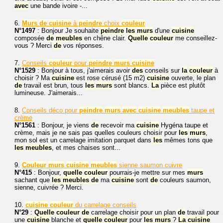
avec
une bande ivoire -...
6.
Murs
de
cuisine
à
peindre
choix
couleur
N°1497
: Bonjour Je souhaite
peindre
les
murs
d'une
cuisine
composée
de
meubles
en chêne clair.
Quelle
couleur
me conseillez-
vous ? Merci
de
vos réponses.
7.
Conseils
couleur
pour
peindre
murs
cuisine
N°1529
: Bonjour à tous, j'aimerais avoir
des
conseils sur
la
couleur
à
choisir ? Ma
cuisine
est rose cérusé (15 m2)
cuisine
ouverte, le plan
de
travail est brun, tous
les
murs
sont blancs.
La
pièce est plutôt
lumineuse. J'aimerais...
8.
Conseils déco pour
peindre
murs
avec
cuisine
meubles
taupe et
crème
N°1561
: Bonjour, je viens
de
recevoir ma
cuisine
Hygéna taupe et
crème, mais je ne sais pas quelles couleurs choisir pour
les
murs
,
mon sol est un carrelage imitation parquet dans
les
mêmes tons que
les
meubles
, et mes chaises sont...
9.
Couleur
murs
cuisine
meubles
sienne saumon cuivre
N°415
: Bonjour,
quelle
couleur
pourrais-je mettre sur mes
murs
sachant que
les
meubles
de
ma
cuisine
sont
de
couleurs saumon,
sienne, cuivrée ? Merci.
10.
cuisine
couleur
du carrelage conseils
N°29
:
Quelle
couleur
de
carrelage choisir pour un plan
de
travail pour
une
cuisine
blanche et
quelle
couleur
pour
les
murs
?
La
cuisine