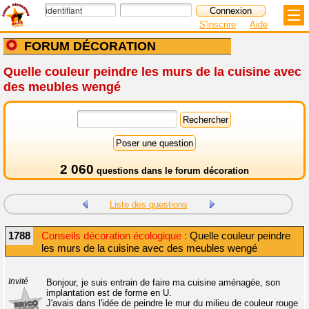
S'inscrire
Aide
FORUM DÉCORATION
Quelle couleur peindre les murs de la cuisine avec
des meubles wengé
2 060
questions dans le
forum décoration
Liste des questions
1788
Conseils décoration écologique :
Quelle couleur peindre
les murs de la cuisine avec des meubles wengé
Invité
Bonjour, je suis entrain de faire ma cuisine aménagée, son
implantation est de forme en U.
J'avais dans l'idée de peindre le mur du milieu de couleur rouge