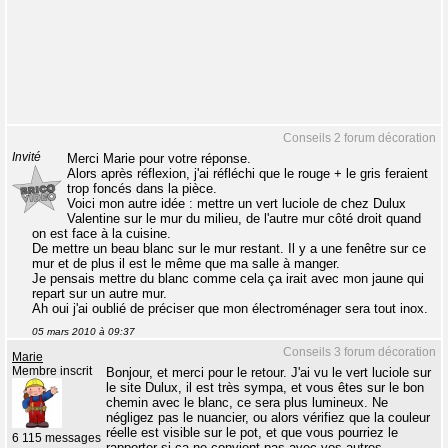
Conseils 2 forum décoration
Invité
Merci Marie pour votre réponse.
Alors après réflexion, j'ai réfléchi que le rouge + le gris feraient
trop foncés dans la pièce.
Voici mon autre idée : mettre un vert luciole de chez Dulux
Valentine sur le mur du milieu, de l'autre mur côté droit quand
on est face à la cuisine.
De mettre un beau blanc sur le mur restant. Il y a une fenêtre sur ce
mur et de plus il est le même que ma salle à manger.
Je pensais mettre du blanc comme cela ça irait avec mon jaune qui
repart sur un autre mur.
Ah oui j'ai oublié de préciser que mon électroménager sera tout inox.
05 mars 2010 à 09:37
Conseils 3 forum décoration
Marie
Membre inscrit
Bonjour, et merci pour le retour. J'ai vu le vert luciole sur
le site Dulux, il est très sympa, et vous êtes sur le bon
chemin avec le blanc, ce sera plus lumineux. Ne
négligez pas le nuancier, ou alors vérifiez que la couleur
réelle est visible sur le pot, et que vous pourriez le
6 115 messages
rapporter si ça ne convient pas avec vos autres