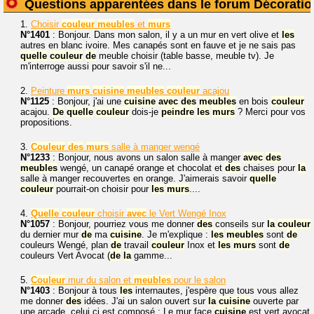
Questions apparentées dans le forum Décoratio
1.
Choisir
couleur
meubles
et
murs
N°1401
: Bonjour. Dans mon salon, il y a un mur en vert olive et
les
autres en blanc ivoire. Mes canapés sont en fauve et je ne sais pas
quelle
couleur
de
meuble choisir (table basse, meuble tv). Je
m'interroge aussi pour savoir s'il ne...
2.
Peinture
murs
cuisine
meubles
couleur
acajou
N°1125
: Bonjour, j'ai une
cuisine
avec
des
meubles
en bois
couleur
acajou.
De
quelle
couleur
dois-je
peindre
les
murs
? Merci pour vos
propositions.
3.
Couleur
des
murs
salle à manger wengé
N°1233
: Bonjour, nous avons un salon salle à manger
avec
des
meubles
wengé, un canapé orange et chocolat et
des
chaises pour
la
salle à manger recouvertes en orange. J'aimerais savoir
quelle
couleur
pourrait-on choisir pour
les
murs
....
4.
Quelle
couleur
choisir
avec
le Vert Wengé Inox
N°1057
: Bonjour, pourriez vous me donner
des
conseils sur
la
couleur
du dernier mur
de
ma
cuisine
. Je m'explique :
les
meubles
sont
de
couleurs Wengé, plan
de
travail
couleur
Inox et
les
murs
sont
de
couleurs Vert Avocat (
de
la
gamme...
5.
Couleur
mur du salon et
meubles
pour le salon
N°1403
: Bonjour à tous
les
internautes, j'espère que tous vous allez
me donner
des
idées. J'ai un salon ouvert sur
la
cuisine
ouverte par
une arcade, celui ci est composé : Le mur face
cuisine
est vert avocat