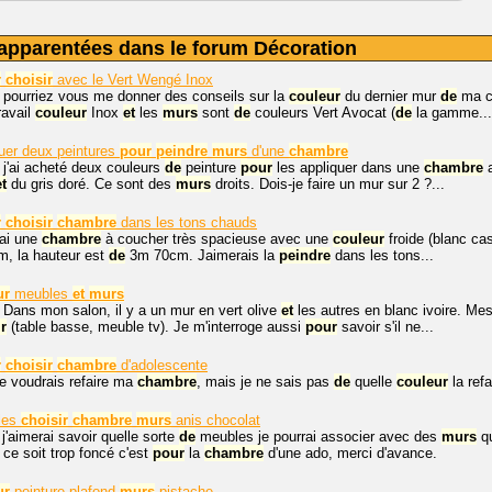
apparentées dans le forum Décoration
r
choisir
avec le Vert Wengé Inox
 pourriez vous me donner des conseils sur la
couleur
du dernier mur
de
ma cu
ravail
couleur
Inox
et
les
murs
sont
de
couleurs Vert Avocat (
de
la gamme...
uer deux peintures
pour
peindre
murs
d'une
chambre
 j'ai acheté deux couleurs
de
peinture
pour
les appliquer dans une
chambre
a
et
du gris doré. Ce sont des
murs
droits. Dois-je faire un mur sur 2 ?...
r
choisir
chambre
dans les tons chauds
ai une
chambre
à coucher très spacieuse avec une
couleur
froide (blanc ca
, la hauteur est
de
3m 70cm. Jaimerais la
peindre
dans les tons...
ur
meubles
et
murs
 Dans mon salon, il y a un mur en vert olive
et
les autres en blanc ivoire. M
r
(table basse, meuble tv). Je m'interroge aussi
pour
savoir s'il ne...
r
choisir
chambre
d'adolescente
je voudrais refaire ma
chambre
, mais je ne sais pas
de
quelle
couleur
la ref
les
choisir
chambre
murs
anis chocolat
 j'aimerai savoir quelle sorte
de
meubles je pourrai associer avec des
murs
qu
 ce soit trop foncé c'est
pour
la
chambre
d'une ado, merci d'avance.
ur
peinture plafond
murs
pistache