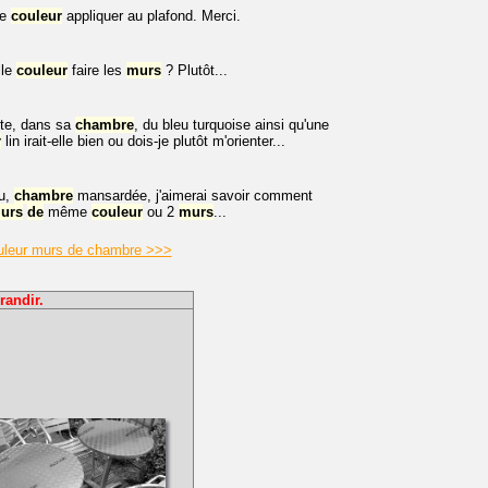
le
couleur
appliquer au plafond. Merci.
lle
couleur
faire les
murs
? Plutôt...
ite, dans sa
chambre
, du bleu turquoise ainsi qu'une
r
lin irait-elle bien ou dois-je plutôt m'orienter...
u,
chambre
mansardée, j'aimerai savoir comment
urs
de
même
couleur
ou 2
murs
...
couleur murs de chambre >>>
randir.