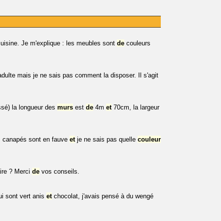
isine. Je m'explique : les meubles sont
de
couleurs
dulte mais je ne sais pas comment la disposer. Il s'agit
ssé) la longueur des
murs
est
de
4m
et
70cm, la largeur
es canapés sont en fauve
et
je ne sais pas quelle
couleur
aire ? Merci
de
vos conseils.
i sont vert anis
et
chocolat, j'avais pensé à du wengé