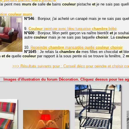
j'ai peint mes
murs
de
salle
de
bains
couleur
pistache
et
je ne sais pas quel
ation
couleur
murs
N°546
:
Bonjour, j'ai acheté un canapé mais je ne sais pas que
9.
Couleur
peinture avec bleu turquoise
chambre
bébé
N°600
: Bonjour, Mon petit garçon va naître bientôt
et
je souha
autre
couleur
mais je ne sais pas laquelle
choisir
. La
couleu
10.
Repeindre
chambre
mansardée quelle
couleur
choisir
N°1645
: Je refais la
chambre
de
mes filles en chocolat
et
ble
s
et
de
quelle
couleur
par rapport à la sous pente où se trouve la fenêtre, 2
m
>>> Résultats suivants pour : Conseil déco pour peindre et choisir 
Images d'illustration du forum Décoration. Cliquez dessus pour les ag