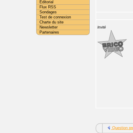
Editorial
Flux RSS
Sondages
Test de connexion
Charte du site
Newsletter
Invité
Partenaires
Question pr