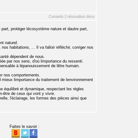
Conseils 2 rénovation déco
art, protéger lécosystème nature et dautre part,
t naturel.
s habitations, ... Il va falloir réfléchir, corriger nos
 santé dépendent de nous.
e par nos sens, d'où limportance du ressenti.
spensable à lépanouissement de lêtre humain.
ncer nos comportements.
d mieux limportance du traitement de lenvironnement
 équilibré et dynamique, respectant les règles
n-être de ceux qui vont y vivre.
elle, l'éclairage, les formes des pièces ainsi que
Faites le savoir :