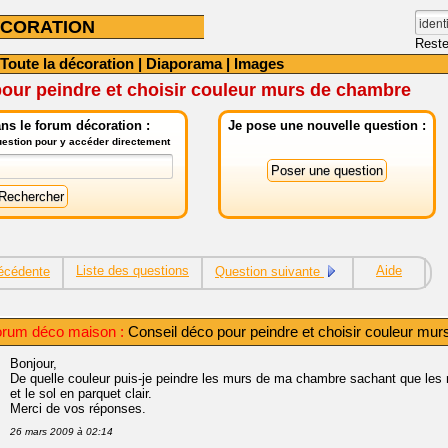
CORATION
Reste
Toute la décoration
|
Diaporama
|
Images
our peindre et choisir couleur murs de chambre
ns le forum décoration :
Je pose une nouvelle question :
question pour y accéder directement
Liste des questions
Aide
écédente
Question suivante
orum déco maison :
Conseil déco pour peindre et choisir couleur mu
Bonjour,
De quelle couleur puis-je peindre les murs de ma chambre sachant que les m
et le sol en parquet clair.
Merci de vos réponses.
26 mars 2009 à 02:14