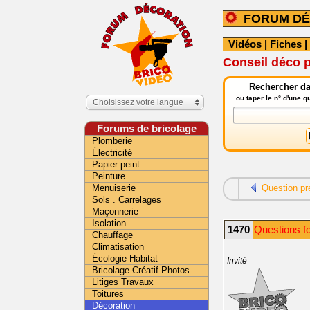
FORUM DÉ
Vidéos
|
Fiches
|
Conseil déco p
Rechercher da
ou taper le n° d'une 
Choisissez votre langue
Forums de bricolage
Plomberie
Électricité
Papier peint
Peinture
Menuiserie
Question pr
Sols . Carrelages
Maçonnerie
Isolation
1470
Questions f
Chauffage
Climatisation
Écologie Habitat
Invité
Bricolage Créatif Photos
Litiges Travaux
Toitures
Décoration