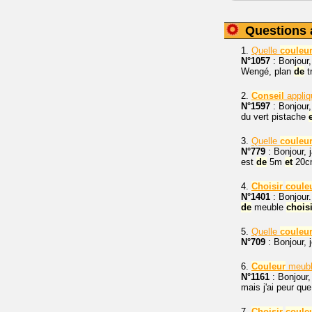
Questions 
1.
Quelle
couleu
N°1057
: Bonjour,
Wengé, plan
de
t
2.
Conseil
appliq
N°1597
: Bonjour,
du vert pistache
3.
Quelle
couleu
N°779
: Bonjour, j
est
de
5m
et
20cm
4.
Choisir
coule
N°1401
: Bonjour.
de
meuble
choisi
5.
Quelle
couleu
N°709
: Bonjour, 
6.
Couleur
meub
N°1161
: Bonjour,
mais j'ai peur que
7.
Choisir
coule