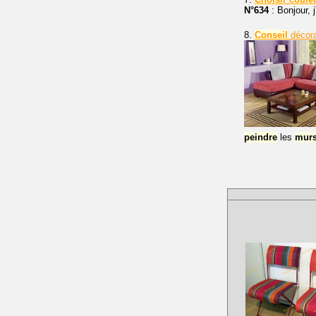
N°634
: Bonjour, 
8.
Conseil
décor
peindre
les
mur