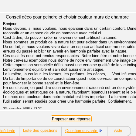
Conseil déco pour peindre et choisir couleur murs de chambre
Bonjour
Nous devons, si nous voulons, nous épanouir dans un certain confort. Dune p
reconstituer un espace de vie en harmonie avec celui ci.
Cest à dire, de pouvoir créer un environnement artificiel raisonné.
Nous sommes un produit de la nature fait pour exister dans un environnemen
De ce fait, si nous voulons vivre dans un espace artificiel comme nos cités, no
erreurs du passé et bâtir un avenir en harmonie parfaite avec la nature.
Ces qualités nous ont rendus responsables. Notre bien-être et notre bonne
Notre cerveau exemption nous donne de notre environnement une image créé
Cette impression sensorielle défini aussi une certaine qualité de la vie indi
Lenvironnement équilibré et sain doit aussi être artistique.
La lumière, la couleur, les formes, les parfums, les décors, ... Vont influe
Du fait de limportance de ce coordinateur quest notre cerveau, on compren
pour favoriser la bonne santé et le bien-être.
En conclusion, on peut dire quun environnement raisonné est un écosystème
écologiques et artistiques de la nature, favorisant lépanouissement et le bie
Le choix des couleurs dans notre habitat est très important. La lumière natur
l'utilisation seront étudiés pour créer une harmonie parfaite. Cordialement.
30 novembre 2009 à 23:53
Liste des questions
Aide
écédente
Question suivante