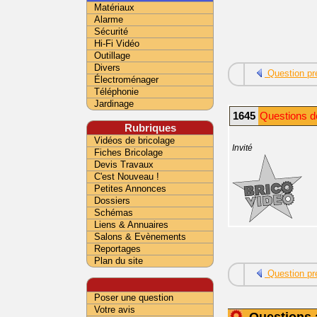
Matériaux
Alarme
Sécurité
Hi-Fi Vidéo
Outillage
Divers
Question pr
Électroménager
Téléphonie
Jardinage
1645
Questions d
Rubriques
Vidéos de bricolage
Invité
Fiches Bricolage
Devis Travaux
C'est Nouveau !
Petites Annonces
Dossiers
Schémas
Liens & Annuaires
Salons & Evènements
Reportages
Plan du site
Question pr
Poser une question
Votre avis