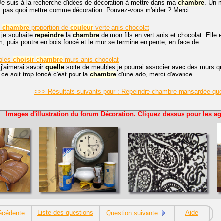
Je suis à la recherche d'idées de décoration à mettre dans ma
chambre
. Un m
s pas quoi mettre comme décoration. Pouvez-vous m'aider ? Merci...
e
chambre
proportion de
couleur
verte anis chocolat
 je souhaite
repeindre
la
chambre
de mon fils en vert anis et chocolat. Elle 
m, puis poutre en bois foncé et le mur se termine en pente, en face de...
bles
choisir
chambre
murs anis chocolat
 j'aimerai savoir
quelle
sorte de meubles je pourrai associer avec des murs qui
 ce soit trop foncé c'est pour la
chambre
d'une ado, merci d'avance.
>>> Résultats suivants pour : Repeindre chambre mansardée quel
Images d'illustration du forum Décoration. Cliquez dessus pour les ag
Liste des questions
Aide
écédente
Question suivante