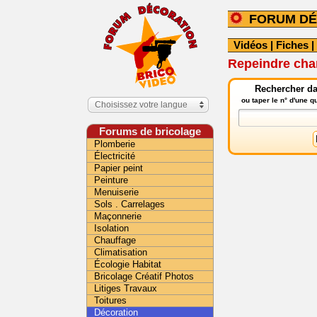
FORUM DÉ
Vidéos
|
Fiches
|
Repeindre cha
Rechercher da
ou taper le n° d'une 
Choisissez votre langue
Forums de bricolage
Plomberie
Électricité
Papier peint
Peinture
Menuiserie
Sols . Carrelages
Maçonnerie
Isolation
Chauffage
Climatisation
Écologie Habitat
Bricolage Créatif Photos
Litiges Travaux
Toitures
Décoration