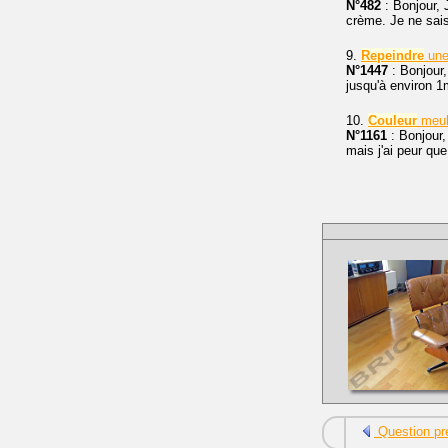
N°482
: Bonjour, 
crème. Je ne sai
9.
Repeindre
un
N°1447
: Bonjour,
jusqu'à environ 1
10.
Couleur
meu
N°1161
: Bonjour,
mais j'ai peur que
Question pr