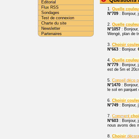
Questions 
Editorial
Flux RSS
1.
Quelle
couleu
Sondages
N°709
: Bonjour, 
Test de connexion
Charte du site
2.
Quelle
couleu
Newsletter
N°1057
: Bonjour,
Partenaires
Wengé, plan de t
3.
Choisir
coule
N°663
: Bonjour.
4.
Quelle
couleu
N°779
: Bonjour, j
est de 5m et 20cm
5.
Conseil déco p
N°1470
: Bonjour
le sol en parquet
6.
Choisir
coule
N°749
: Bonjour, 
7.
Comment
choi
N°603
: Bonjour, 
nous avons des 
8.
Choisir
décora