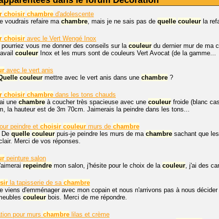
apparentées dans le forum Décoration
r
choisir
chambre
d'adolescente
je voudrais refaire ma
chambre
, mais je ne sais pas de
quelle
couleur
la ref
r
choisir
avec le Vert Wengé Inox
 pourriez vous me donner des conseils sur la
couleur
du dernier mur de ma cu
ravail
couleur
Inox et les murs sont de couleurs Vert Avocat (de la gamme...
ur
avec le vert anis
Quelle
couleur
mettre avec le vert anis dans une
chambre
?
r
choisir
chambre
dans les tons chauds
ai une
chambre
à coucher très spacieuse avec une
couleur
froide (blanc ca
, la hauteur est de 3m 70cm. Jaimerais la peindre dans les tons...
our peindre et
choisir
couleur
murs de
chambre
, De
quelle
couleur
puis-je peindre les murs de ma
chambre
sachant que les 
 clair. Merci de vos réponses.
ur
peinture salon
j'aimerai
repeindre
mon salon, j'hésite pour le choix de la
couleur
, j'ai des c
sir
la tapisserie de sa
chambre
je viens d'emménager avec mon copain et nous n'arrivons pas à nous décider
meubles
couleur
bois. Merci de me répondre.
tion pour murs
chambre
lilas et crème