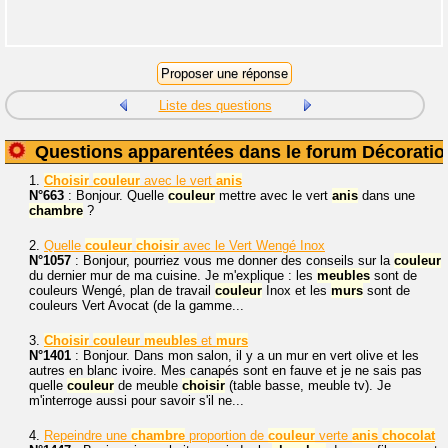
Liste des questions
Questions apparentées dans le forum Décoratio
1.
Choisir
couleur
avec le vert
anis
N°663
: Bonjour. Quelle
couleur
mettre avec le vert
anis
dans une
chambre
?
2.
Quelle
couleur
choisir
avec le Vert Wengé Inox
N°1057
: Bonjour, pourriez vous me donner des conseils sur la
couleur
du dernier mur de ma cuisine. Je m'explique : les
meubles
sont de
couleurs Wengé, plan de travail
couleur
Inox et les
murs
sont de
couleurs Vert Avocat (de la gamme...
3.
Choisir
couleur
meubles
et
murs
N°1401
: Bonjour. Dans mon salon, il y a un mur en vert olive et les
autres en blanc ivoire. Mes canapés sont en fauve et je ne sais pas
quelle
couleur
de meuble
choisir
(table basse, meuble tv). Je
m'interroge aussi pour savoir s'il ne...
4.
Repeindre une
chambre
proportion de
couleur
verte
anis
chocolat