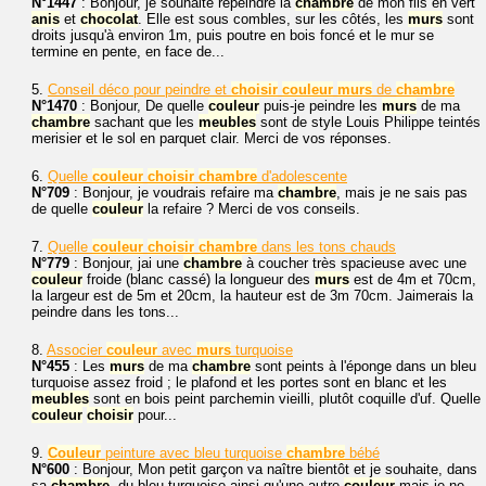
N°1447
: Bonjour, je souhaite repeindre la
chambre
de mon fils en vert
anis
et
chocolat
. Elle est sous combles, sur les côtés, les
murs
sont
droits jusqu'à environ 1m, puis poutre en bois foncé et le mur se
termine en pente, en face de...
5.
Conseil déco pour peindre et
choisir
couleur
murs
de
chambre
N°1470
: Bonjour, De quelle
couleur
puis-je peindre les
murs
de ma
chambre
sachant que les
meubles
sont de style Louis Philippe teintés
merisier et le sol en parquet clair. Merci de vos réponses.
6.
Quelle
couleur
choisir
chambre
d'adolescente
N°709
: Bonjour, je voudrais refaire ma
chambre
, mais je ne sais pas
de quelle
couleur
la refaire ? Merci de vos conseils.
7.
Quelle
couleur
choisir
chambre
dans les tons chauds
N°779
: Bonjour, jai une
chambre
à coucher très spacieuse avec une
couleur
froide (blanc cassé) la longueur des
murs
est de 4m et 70cm,
la largeur est de 5m et 20cm, la hauteur est de 3m 70cm. Jaimerais la
peindre dans les tons...
8.
Associer
couleur
avec
murs
turquoise
N°455
: Les
murs
de ma
chambre
sont peints à l'éponge dans un bleu
turquoise assez froid ; le plafond et les portes sont en blanc et les
meubles
sont en bois peint parchemin vieilli, plutôt coquille d'uf. Quelle
couleur
choisir
pour...
9.
Couleur
peinture avec bleu turquoise
chambre
bébé
N°600
: Bonjour, Mon petit garçon va naître bientôt et je souhaite, dans
sa
chambre
, du bleu turquoise ainsi qu'une autre
couleur
mais je ne