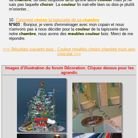
sais pas laquelle
choisir
. La
couleur
lin irait-elle bien ou dois-je plutôt
m'orienter...
10.
Comment
choisir
la tapisserie de sa
chambre
N°603
: Bonjour, je viens d'emménager avec mon copain et nous
n'arrivons pas à nous décider pour la
couleur
de la tapisserie dans
notre
chambre
, nous avons des
meubles
couleur
bois. Merci de me
répondre.
>>> Résultats suivants pour : Couleur meubles choisir chambre murs anis
chocolat >>>
Images d'illustration du forum Décoration. Cliquez dessus pour les
agrandir.