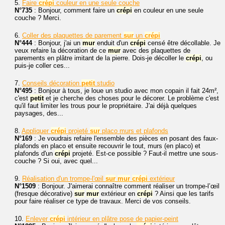
5.
Faire
crépi
couleur en une seule couche
N°735
: Bonjour, comment faire un
crépi
en couleur en une seule
couche ? Merci.
6.
Coller des plaquettes de parement
sur
un
crépi
N°444
: Bonjour, j'ai un
mur
enduit d'un
crépi
censé être décollable. Je
veux refaire la décoration de ce
mur
avec des plaquettes de
parements en plâtre imitant de la pierre. Dois-je décoller le
crépi
, ou
puis-je coller ces...
7.
Conseils décoration
petit
studio
N°495
: Bonjour à tous, je loue un studio avec mon copain il fait 24m²,
c'est
petit
et je cherche des choses pour le décorer. Le problème c'est
qu'il faut limiter les trous pour le propriétaire. J'ai déjà quelques
paysages, des...
8.
Appliquer
crépi
projeté
sur
placo murs et plafonds
N°169
: Je voudrais refaire l'ensemble des pièces en posant des faux-
plafonds en placo et ensuite recouvrir le tout, murs (en placo) et
plafonds d'un
crépi
projeté. Est-ce possible ? Faut-il mettre une sous-
couche ? Si oui, avec quel...
9.
Réalisation d'un trompe-l'œil
sur
mur
crépi
extérieur
N°1509
: Bonjour. J'aimerai connaître comment réaliser un trompe-l’œil
(fresque décorative)
sur
mur
extérieur en
crépi
? Ainsi que les tarifs
pour faire réaliser ce type de travaux. Merci de vos conseils.
10.
Enlever
crépi
intérieur en plâtre pose de papier-peint