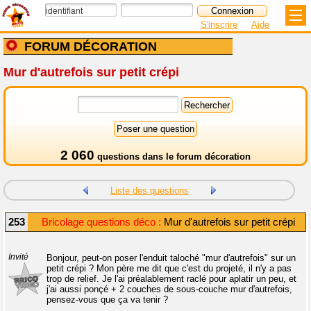
S'inscrire
Aide
FORUM DÉCORATION
Mur d'autrefois sur petit crépi
2 060
questions dans le
forum décoration
Liste des questions
253
Bricolage questions déco :
Mur d'autrefois sur petit crépi
Invité
Bonjour, peut-on poser l'enduit taloché "mur d'autrefois" sur un
petit crépi ? Mon père me dit que c'est du projeté, il n'y a pas
trop de relief. Je l'ai préalablement raclé pour aplatir un peu, et
j'ai aussi ponçé + 2 couches de sous-couche mur d'autrefois,
pensez-vous que ça va tenir ?