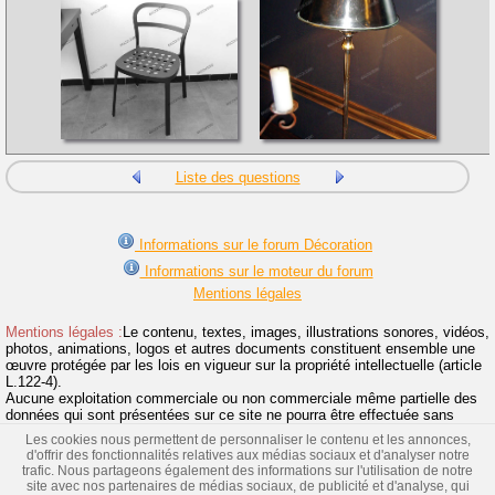
Liste des questions
Informations sur le forum Décoration
Informations sur le moteur du forum
Mentions légales
Mentions légales :
Le contenu, textes, images, illustrations sonores, vidéos,
photos, animations, logos et autres documents constituent ensemble une
œuvre protégée par les lois en vigueur sur la propriété intellectuelle (article
L.122-4).
Aucune exploitation commerciale ou non commerciale même partielle des
données qui sont présentées sur ce site ne pourra être effectuée sans
l'accord préalable et écrit de la SARL Bricovidéo.
Les cookies nous permettent de personnaliser le contenu et les annonces,
Toute reproduction même partielle du contenu de ce site et de l'utilisation
d'offrir des fonctionnalités relatives aux médias sociaux et d'analyser notre
de la marque Bricovidéo sans autorisation sont interdites et donneront suite
trafic. Nous partageons également des informations sur l'utilisation de notre
à des poursuites.
>> Lire la suite
site avec nos partenaires de médias sociaux, de publicité et d'analyse, qui