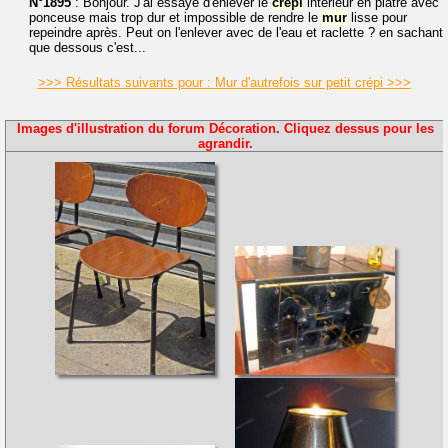
N°1895
: Bonjour. J'ai essayé d'enlever le
crépi
intérieur en plâtre avec
ponceuse mais trop dur et impossible de rendre le
mur
lisse pour
repeindre après. Peut on l'enlever avec de l'eau et raclette ? en sachant
que dessous c'est...
>>> Résultats suivants pour : Mur d'autrefois sur petit crépi >>>
Images d'illustration du forum Décoration. Cliquez dessus pour les
agrandir.