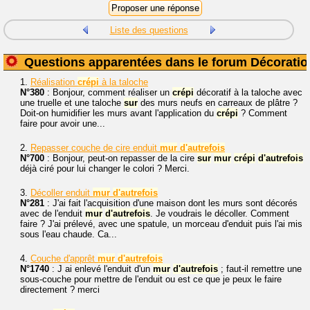
Liste des questions
Questions apparentées dans le forum Décoratio
1.
Réalisation
crépi
à la taloche
N°380
: Bonjour, comment réaliser un
crépi
décoratif à la taloche avec
une truelle et une taloche
sur
des murs neufs en carreaux de plâtre ?
Doit-on humidifier les murs avant l'application du
crépi
? Comment
faire pour avoir une...
2.
Repasser couche de cire enduit
mur
d'autrefois
N°700
: Bonjour, peut-on repasser de la cire
sur
mur
crépi
d'autrefois
déjà ciré pour lui changer le colori ? Merci.
3.
Décoller enduit
mur
d'autrefois
N°281
: J'ai fait l'acquisition d'une maison dont les murs sont décorés
avec de l'enduit
mur
d'autrefois
. Je voudrais le décoller. Comment
faire ? J'ai prélevé, avec une spatule, un morceau d'enduit puis l'ai mis
sous l'eau chaude. Ca...
4.
Couche d'apprêt
mur
d'autrefois
N°1740
: J ai enlevé l'enduit d'un
mur
d'autrefois
; faut-il remettre une
sous-couche pour mettre de l'enduit ou est ce que je peux le faire
directement ? merci