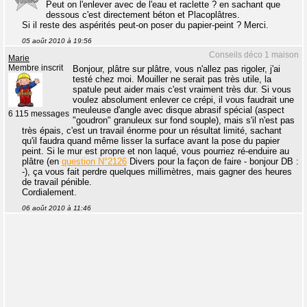
Peut on l'enlever avec de l'eau et raclette ? en sachant que
dessous c'est directement béton et Placoplâtres.
Si il reste des aspérités peut-on poser du papier-peint ? Merci.
05 août 2010 à 19:56
Conseils déco 1 maison
Marie
Membre inscrit
Bonjour, plâtre sur plâtre, vous n'allez pas rigoler, j'ai
testé chez moi. Mouiller ne serait pas très utile, la
spatule peut aider mais c'est vraiment très dur. Si vous
voulez absolument enlever ce crépi, il vous faudrait une
meuleuse d'angle avec disque abrasif spécial (aspect
6 115 messages
"goudron" granuleux sur fond souple), mais s'il n'est pas
très épais, c'est un travail énorme pour un résultat limité, sachant
qu'il faudra quand même lisser la surface avant la pose du papier
peint. Si le mur est propre et non laqué, vous pourriez ré-enduire au
plâtre (en
question N°2126
Divers pour la façon de faire - bonjour DB :
-), ça vous fait perdre quelques millimètres, mais gagner des heures
de travail pénible.
Cordialement.
06 août 2010 à 11:46