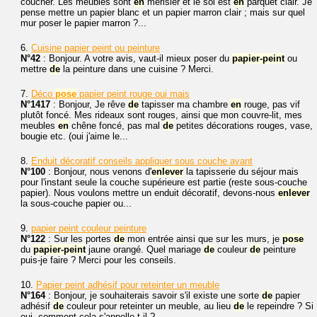
coucher. Les meubles sont
en
merisier et le sol est
en
parquet clair. Je
pense mettre un papier blanc et un papier marron clair ; mais sur quel
mur poser le papier marron ?...
6.
Cuisine papier peint ou peinture
N°42
: Bonjour. A votre avis, vaut-il mieux poser du
papier-peint
ou
mettre
de
la peinture dans une cuisine ? Merci.
7.
Déco
pose
papier peint rouge oui mais
N°1417
: Bonjour, Je rêve
de
tapisser ma chambre
en
rouge, pas vif
plutôt foncé. Mes rideaux sont rouges, ainsi que mon couvre-lit, mes
meubles
en
chêne foncé, pas mal
de
petites décorations rouges, vase,
bougie etc. (oui j'aime le...
8.
Enduit décoratif conseils appliquer sous couche avant
N°100
: Bonjour, nous venons d'
enlever
la tapisserie du séjour mais
pour l'instant seule la couche supérieure est partie (reste sous-couche
papier). Nous voulons mettre un enduit décoratif, devons-nous
enlever
la sous-couche papier ou...
9.
papier peint couleur peinture
N°122
: Sur les portes
de
mon entrée ainsi que sur les murs, je
pose
du
papier-peint
jaune orangé. Quel mariage
de
couleur
de
peinture
puis-je faire ? Merci pour les conseils.
10.
Papier peint adhésif pour reteinter un meuble
N°164
: Bonjour, je souhaiterais savoir s'il existe une sorte
de
papier
adhésif
de
couleur pour reteinter un meuble, au lieu
de
le repeindre ? Si
oui, comment cela s'appelle-t-il ?