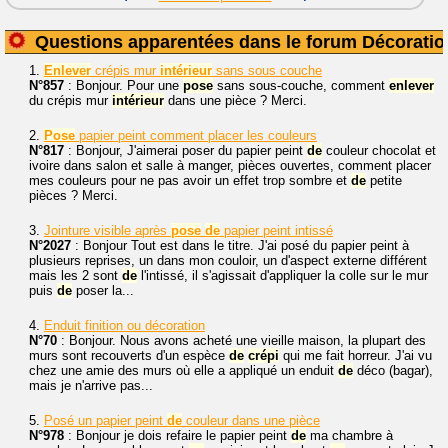
Questions apparentées dans le forum Décoratio
1.
Enlever
crépis mur
intérieur
sans sous couche
N°857
: Bonjour. Pour une
pose
sans sous-couche, comment
enlever
du crépis mur
intérieur
dans une pièce ? Merci.
2.
Pose
papier peint comment placer les couleurs
N°817
: Bonjour, J'aimerai poser du papier peint
de
couleur chocolat et
ivoire dans salon et salle à manger, pièces ouvertes, comment placer
mes couleurs pour ne pas avoir un effet trop sombre et
de
petite
pièces ? Merci.
3.
Jointure visible après
pose
de
papier peint intissé
N°2027
: Bonjour Tout est dans le titre. J'ai posé du papier peint à
plusieurs reprises, un dans mon couloir, un d'aspect externe différent
mais les 2 sont
de
l'intissé, il s'agissait d'appliquer la colle sur le mur
puis
de
poser la...
4.
Enduit finition ou décoration
N°70
: Bonjour. Nous avons acheté une vieille maison, la plupart des
murs sont recouverts d'un espèce
de
crépi
qui me fait horreur. J'ai vu
chez une amie des murs où elle a appliqué un enduit
de
déco (bagar),
mais je n'arrive pas...
5.
Posé un papier peint
de
couleur dans une pièce
N°978
: Bonjour je dois refaire le papier peint
de
ma chambre à