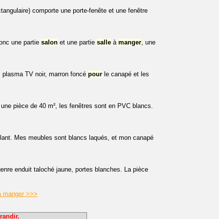
tangulaire) comporte une porte-fenête et une fenêtre
onc une partie
salon
et une partie
salle
à
manger
, une
 plasma TV noir, marron foncé
pour
le canapé et les
 une pièce de 40 m², les fenêtres sont en PVC blancs.
illant. Mes meubles sont blancs laqués, et mon canapé
enre enduit taloché jaune, portes blanches. La pièce
 à manger >>>
randir.