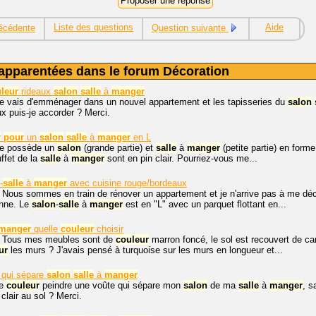
Liste des questions
Aide
écédente
Question suivante
apparentées dans le forum Décoration
leur
rideaux
salon
salle
à
manger
je vais d'emménager dans un nouvel appartement et les tapisseries du
salon
x puis-je accorder ? Merci.
r
pour
un
salon
salle
à
manger
en L
 je possède un
salon
(grande partie) et
salle
à
manger
(petite partie) en for
uffet de la
salle
à
manger
sont en pin clair. Pourriez-vous me...
-
salle
à
manger
avec cuisine rouge/bordeaux
 Nous sommes en train de rénover un appartement et je n'arrive pas à me déc
enne. Le
salon
-
salle
à
manger
est en "L" avec un parquet flottant en...
manger
quelle
couleur
choisir
. Tous mes meubles sont de
couleur
marron foncé, le sol est recouvert de ca
ur
les murs ? J'avais pensé à turquoise sur les murs en longueur et...
 qui sépare
salon
salle
à
manger
le
couleur
peindre une voûte qui sépare mon
salon
de ma
salle
à
manger
, s
clair au sol ? Merci.