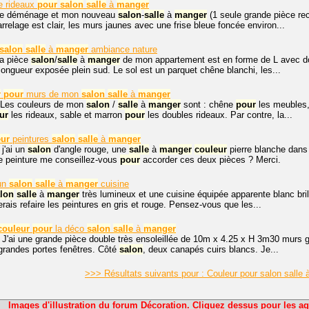
e rideaux
pour
salon
salle
à
manger
 je déménage et mon nouveau
salon
-
salle
à
manger
(1 seule grande pièce rec
rrelage est clair, les murs jaunes avec une frise bleue foncée environ...
salon
salle
à
manger
ambiance nature
la pièce
salon
/
salle
à
manger
de mon appartement est en forme de L avec d
 longueur exposée plein sud. Le sol est un parquet chêne blanchi, les...
r
pour
murs de mon
salon
salle
à
manger
 Les couleurs de mon
salon
/
salle
à
manger
sont : chêne
pour
les meubles,
ur
les rideaux, sable et marron
pour
les doubles rideaux. Par contre, la...
eur
peintures
salon
salle
à
manger
 j'ai un
salon
d'angle rouge, une
salle
à
manger
couleur
pierre blanche dans
 peinture me conseillez-vous
pour
accorder ces deux pièces ? Merci.
'un
salon
salle
à
manger
cuisine
lon
salle
à
manger
très lumineux et une cuisine équipée apparente blanc br
rais refaire les peintures en gris et rouge. Pensez-vous que les...
couleur
pour
la déco
salon
salle
à
manger
 J'ai une grande pièce double très ensoleillée de 10m x 4.25 x H 3m30 murs g
grandes portes fenêtres. Côté
salon
, deux canapés cuirs blancs. Je...
>>> Résultats suivants pour : Couleur pour salon salle
Images d'illustration du forum Décoration. Cliquez dessus pour les ag