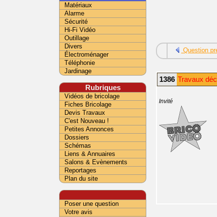
Matériaux
Alarme
Sécurité
Hi-Fi Vidéo
Outillage
Divers
Question pr
Électroménager
Téléphonie
Jardinage
1386
Travaux déc
Rubriques
Vidéos de bricolage
Invité
Fiches Bricolage
Devis Travaux
C'est Nouveau !
Petites Annonces
Dossiers
Schémas
Liens & Annuaires
Salons & Evènements
Reportages
Plan du site
Poser une question
Votre avis