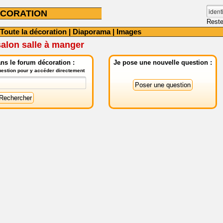
CORATION
Reste
Toute la décoration
|
Diaporama
|
Images
alon salle à manger
ns le forum décoration :
Je pose une nouvelle question :
question pour y accéder directement