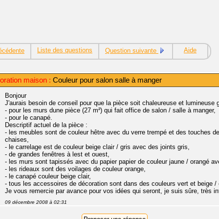
Liste des questions
Aide
écédente
Question suivante
oration maison :
Couleur pour salon salle à manger
Bonjour
J'aurais besoin de conseil pour que la pièce soit chaleureuse et lumineuse g
- pour les murs dune pièce (27 m²) qui fait office de salon / salle à manger,
- pour le canapé.
Descriptif actuel de la pièce :
- les meubles sont de couleur hêtre avec du verre trempé et des touches de
chaises,
- le carrelage est de couleur beige clair / gris avec des joints gris,
- de grandes fenêtres à lest et ouest,
- les murs sont tapissés avec du papier papier de couleur jaune / orangé ave
- les rideaux sont des voilages de couleur orange,
- le canapé couleur beige clair,
- tous les accessoires de décoration sont dans des couleurs vert et beige /
Je vous remercie par avance pour vos idées qui seront, je suis sûre, très i
09 décembre 2008 à 02:31