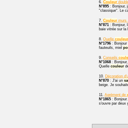
6.
Couleur
doubl
N°895
: Bonjour,
"classique". Le ca
7.
Couleur
murs
N°871
: Bonjour, 
baie vitrée sur la
8.
Quelle
couleu
N°1796
: Bonjour
fauteuils, miel
po
9.
Conseils
coul
N°1068
: Bonjour,
Quelle
couleur
de
10.
Décoration d
N°870
: J'ai un
sa
beige. Je souhaite
11.
Agrément de
N°1865
: Bonjour.
s'ouvre par deux 