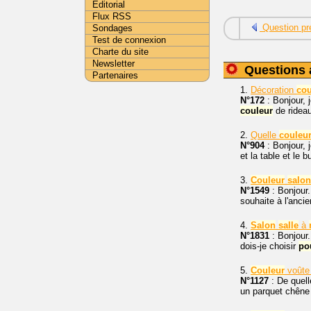
Editorial
Flux RSS
Question pr
Sondages
Test de connexion
Charte du site
Newsletter
Questions 
Partenaires
1.
Décoration
cou
N°172
: Bonjour, 
couleur
de rideau
2.
Quelle
couleu
N°904
: Bonjour,
et la table et le b
3.
Couleur
salon
N°1549
: Bonjour.
souhaite à l'anci
4.
Salon
salle
à
N°1831
: Bonjour
dois-je choisir
po
5.
Couleur
voûte
N°1127
: De quel
un parquet chêne 