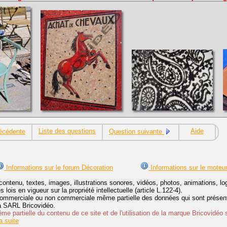
Liste des questions
Aide
écédente
Question suivante
Informations sur le forum Décoration
Informations sur le moteu
contenu, textes, images, illustrations sonores, vidéos, photos, animations, 
lois en vigueur sur la propriété intellectuelle (article L.122-4).
ommerciale ou non commerciale même partielle des données qui sont présenté
 la SARL Bricovidéo.
e partielle du contenu de ce site et de l'utilisation de la marque Bricovidéo 
 suite