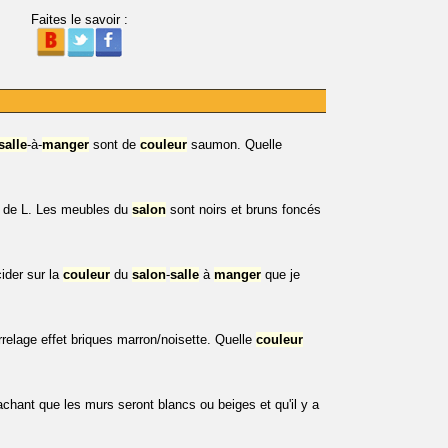
Faites le savoir :
salle
-à-
manger
sont de
couleur
saumon. Quelle
me de L. Les meubles du
salon
sont noirs et bruns foncés
ider sur la
couleur
du
salon
-
salle
à
manger
que je
rrelage effet briques marron/noisette. Quelle
couleur
achant que les murs seront blancs ou beiges et qu'il y a