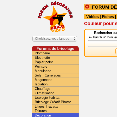
FORUM DÉ
Vidéos
|
Fiches
|
Couleur pour s
Rechercher da
ou taper le n° d'une 
Choisissez votre langue
Forums de bricolage
Plomberie
Électricité
Papier peint
Peinture
Menuiserie
Sols . Carrelages
Maçonnerie
Isolation
Chauffage
Climatisation
Écologie Habitat
Bricolage Créatif Photos
Litiges Travaux
Toitures
Décoration