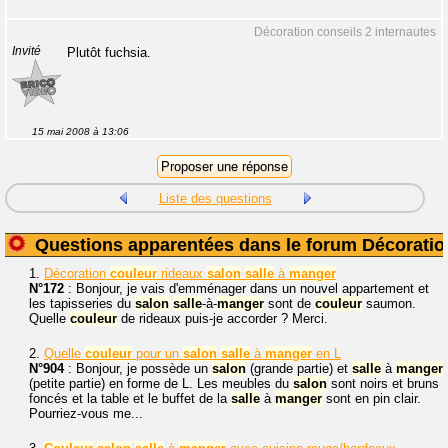
Décoration conseils 2 internautes
Invité
Plutôt fuchsia.
15 mai 2008 à 13:06
Liste des questions
Questions apparentées dans le forum Décoratio
1.
Décoration
couleur
rideaux
salon
salle
à
manger
N°172
: Bonjour, je vais d'emménager dans un nouvel appartement et
les tapisseries du
salon
salle
-à-
manger
sont de
couleur
saumon.
Quelle
couleur
de rideaux puis-je accorder ? Merci.
2.
Quelle
couleur
pour un
salon
salle
à
manger
en L
N°904
: Bonjour, je possède un
salon
(grande partie) et
salle
à
manger
(petite partie) en forme de L. Les meubles du
salon
sont noirs et bruns
foncés et la table et le buffet de la
salle
à
manger
sont en pin clair.
Pourriez-vous me...