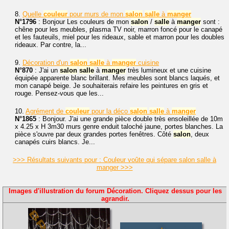
8.
Quelle
couleur
pour murs de mon
salon
salle
à
manger
N°1796
: Bonjour Les couleurs de mon
salon
/
salle
à
manger
sont :
chêne pour les meubles, plasma TV noir, marron foncé pour le canapé
et les fauteuils, miel pour les rideaux, sable et marron pour les doubles
rideaux. Par contre, la...
9.
Décoration d'un
salon
salle
à
manger
cuisine
N°870
: J'ai un
salon
salle
à
manger
très lumineux et une cuisine
équipée apparente blanc brillant. Mes meubles sont blancs laqués, et
mon canapé beige. Je souhaiterais refaire les peintures en gris et
rouge. Pensez-vous que les...
10.
Agrément de
couleur
pour la déco
salon
salle
à
manger
N°1865
: Bonjour. J'ai une grande pièce double très ensoleillée de 10m
x 4.25 x H 3m30 murs genre enduit taloché jaune, portes blanches. La
pièce s'ouvre par deux grandes portes fenêtres. Côté
salon
, deux
canapés cuirs blancs. Je...
>>> Résultats suivants pour : Couleur voûte qui sépare salon salle à
manger >>>
Images d'illustration du forum Décoration. Cliquez dessus pour les
agrandir.