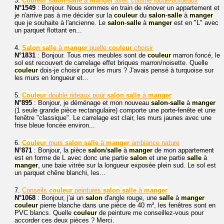
3.
Couleur
salon
-
salle
à
manger
avec cuisine rouge/bordeaux
N°1549
: Bonjour. Nous sommes en train de rénover un appartement et
je n'arrive pas à me décider sur la
couleur
du
salon
-
salle
à
manger
que je souhaite à l'ancienne. Le
salon
-
salle
à
manger
est en "L" avec
un parquet flottant en...
4.
Salon
salle
à
manger
quelle
couleur
choisir
N°1831
: Bonjour. Tous mes meubles sont de
couleur
marron foncé, le
sol est recouvert de carrelage effet briques marron/noisette. Quelle
couleur
dois-je choisir pour les murs ? J'avais pensé à turquoise sur
les murs en longueur et...
5.
Couleur
double rideaux pour
salon
salle
à
manger
N°895
: Bonjour, je déménage et mon nouveau
salon
-
salle
à
manger
(1 seule grande pièce rectangulaire) comporte une porte-fenête et une
fenêtre "classique". Le carrelage est clair, les murs jaunes avec une
frise bleue foncée environ...
6.
Couleur
murs
salon
salle
à
manger
ambiance nature
N°871
: Bonjour, la pièce
salon
/
salle
à
manger
de mon appartement
est en forme de L avec donc une partie
salon
et une partie
salle
à
manger
, une baie vitrée sur la longueur exposée plein sud. Le sol est
un parquet chêne blanchi, les...
7.
Conseils
couleur
peintures
salon
salle
à
manger
N°1068
: Bonjour, j'ai un
salon
d'angle rouge, une
salle
à
manger
couleur
pierre blanche dans une pièce de 40 m², les fenêtres sont en
PVC blancs. Quelle
couleur
de peinture me conseillez-vous pour
accorder ces deux pièces ? Merci.