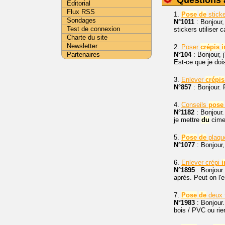
Questions 
Editorial
Flux RSS
1.
Pose
de
stick
Sondages
N°1011
: Bonjour,
Test de connexion
stickers utiliser 
Charte du site
Newsletter
2.
Poser
crépis
i
Partenaires
N°104
: Bonjour, j
Est-ce que je do
3.
Enlever
crépis
N°857
: Bonjour.
4.
Conseils
pose
N°1182
: Bonjour.
je mettre
du
cime
5.
Pose
de
plaqu
N°1077
: Bonjour,
6.
Enlever crépi
i
N°1895
: Bonjour.
après. Peut on l'
7.
Pose
de
deux t
N°1983
: Bonjour.
bois / PVC ou ri