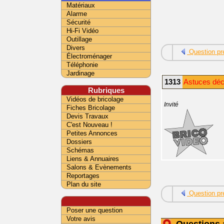
Matériaux
Alarme
Sécurité
Hi-Fi Vidéo
Outillage
Divers
Question pr
Électroménager
Téléphonie
Jardinage
1313
Astuces déco
Rubriques
Vidéos de bricolage
Invité
Fiches Bricolage
Devis Travaux
C'est Nouveau !
Petites Annonces
Dossiers
Schémas
Liens & Annuaires
Salons & Evènements
Reportages
Plan du site
Question pr
Poser une question
Votre avis