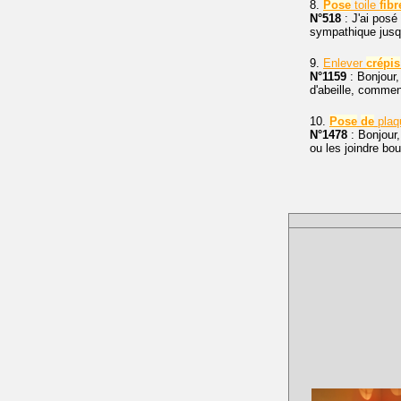
8.
Pose
toile
fibr
N°518
: J'ai posé 
sympathique jusqu
9.
Enlever
crépis
N°1159
: Bonjour,
d'abeille, comment
10.
Pose
de
plaq
N°1478
: Bonjour,
ou les joindre bo