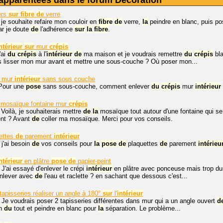
apparentées dans le forum Décoration
ers
sur
fibre
de
verre
 je souhaite refaire mon couloir en
fibre
de
verre,
la
peindre en blanc, puis po
car je doute
de
l'adhérence
sur
la
fibre
.
ntérieur
sur
mur
crépis
'ai
du
crépis
à l'
intérieur
de
ma maison et je voudrais remettre
du
crépis
bla
is lisser mon mur avant et mettre une sous-couche ? Où poser mon...
mur
intérieur
sans sous couche
 Pour une
pose
sans sous-couche, comment enlever
du
crépis
mur
intérieur
mosaïque fontaine mur
crépis
 Voilà, je souhaiterais mettre
de
la
mosaïque tout autour d'une fontaine qui se
nt ? Avant
de
coller ma mosaïque. Merci pour vos conseils.
ettes
de
parement
intérieur
 j'ai besoin
de
vos conseils pour
la
pose
de
plaquettes
de
parement
intérieu
ntérieur
en plâtre
pose
de
papier-peint
 J'ai essayé d'enlever le crépi
intérieur
en plâtre avec ponceuse mais trop du
enlever avec
de
l'eau et raclette ? en sachant que dessous c'est...
apisseries réaliser un angle à 180°
sur
l'
intérieur
 Je voudrais poser 2 tapisseries différentes dans mur qui a un angle ouvert
d
en
du
tout et peindre en blanc pour
la
séparation. Le problème...