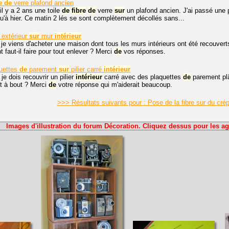
e
de
verre plafond ancien
il y a 2 ans une toile
de
fibre
de
verre
sur
un plafond ancien. J'ai passé une p
'à hier. Ce matin 2 lés se sont complètement décollés sans...
extérieur
sur
mur
intérieur
 je viens d'acheter une maison dont tous les murs intérieurs ont été recouverts
 faut-il faire pour tout enlever ? Merci
de
vos réponses.
uettes
de
parement
sur
pilier carré
intérieur
 je dois recouvrir un pilier
intérieur
carré avec des plaquettes
de
parement plâ
ut à bout ? Merci
de
votre réponse qui m'aiderait beaucoup.
>>> Résultats suivants pour : Pose de la fibre sur du crép
Images d'illustration du forum Décoration. Cliquez dessus pour les ag