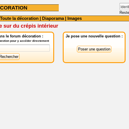
CORATION
Reste
Toute la décoration
|
Diaporama
|
Images
e sur du crépis intérieur
ns le forum décoration :
Je pose une nouvelle question :
question pour y accéder directement