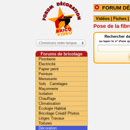
FORUM DÉ
Vidéos
|
Fiches
|
Pose de la fibr
Rechercher da
ou taper le n° d'une 
Choisissez votre langue
Forums de bricolage
Plomberie
Électricité
Papier peint
Peinture
Menuiserie
Sols . Carrelages
Maçonnerie
Isolation
Chauffage
Climatisation
Écologie Habitat
Bricolage Créatif Photos
Litiges Travaux
Toitures
Décoration