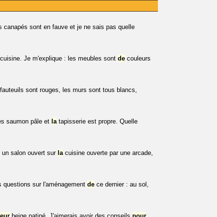
es canapés sont en fauve et je ne sais pas quelle
uisine. Je m'explique : les meubles sont
de
couleurs
 fauteuils sont rouges, les murs sont tous blancs,
sés saumon pâle et
la
tapisserie est propre. Quelle
.
 un salon ouvert sur
la
cuisine ouverte par une arcade,
urs questions sur l'aménagement
de
ce dernier : au sol,
eur
beige patiné. J'aimerais avoir des conseils
pour