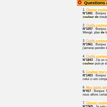
Questions 
1.
Choisir
coule
N°1401
: Bonjour.
couleur
de
meub
2.
Quelle
couleu
N°1057
: Bonjour
Wengé, plan
de
t
3.
Quelle
couleu
N°1961
: Bonjour
j'aimerai peindre 
4.
Quelle
couleu
N°1843
: J'ai un 
couleur
puis-je
c
5.
Couleur
mur
N°1403
: Bonjour 
celui ci est comp
6.
Mur
papier pe
N°417
: Bonjour. 
nous allons cert
7.
Choisir
coule
N°1569
: Je vais