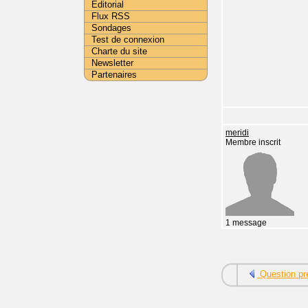
Editorial
Flux RSS
Sondages
Test de connexion
Charte du site
Newsletter
Partenaires
meridi
Membre inscrit
1 message
Question pr