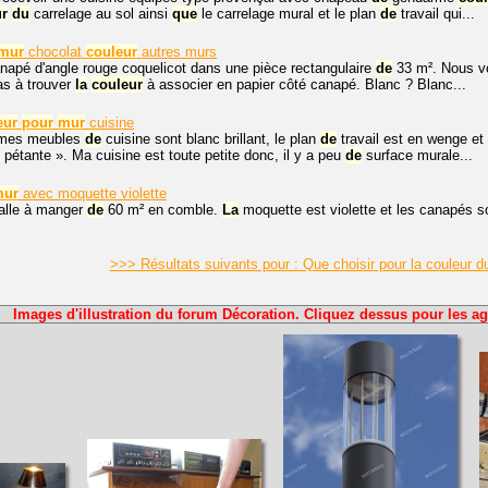
ur
du
carrelage au sol ainsi
que
le carrelage mural et le plan
de
travail qui...
mur
chocolat
couleur
autres murs
anapé d'angle rouge coquelicot dans une pièce rectangulaire
de
33 m². Nous vo
as à trouver
la
couleur
à associer en papier côté canapé. Blanc ? Blanc...
eur
pour
mur
cuisine
 mes meubles
de
cuisine sont blanc brillant, le plan
de
travail est en wenge et
pétante ». Ma cuisine est toute petite donc, il y a peu
de
surface murale...
mur
avec moquette violette
salle à manger
de
60 m² en comble.
La
moquette est violette et les canapés so
>>> Résultats suivants pour : Que choisir pour la couleur 
Images d'illustration du forum Décoration. Cliquez dessus pour les ag