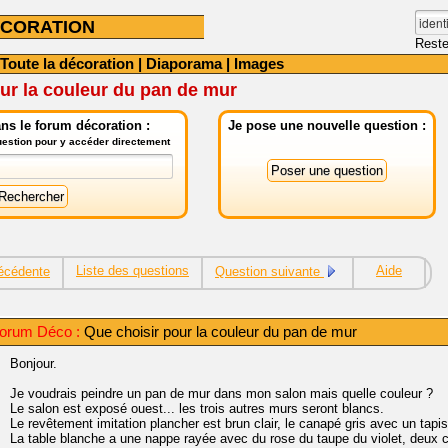
CORATION
Reste
Toute la décoration
|
Diaporama
|
Images
ur la couleur du pan de mur
ns le forum décoration :
Je pose une nouvelle question :
question pour y accéder directement
Liste des questions
Aide
écédente
Question suivante
orum Déco :
Que choisir pour la couleur du pan de mur
Bonjour.
Je voudrais peindre un pan de mur dans mon salon mais quelle couleur ?
Le salon est exposé ouest... les trois autres murs seront blancs.
Le revêtement imitation plancher est brun clair, le canapé gris avec un tapis
La table blanche a une nappe rayée avec du rose du taupe du violet, deux 