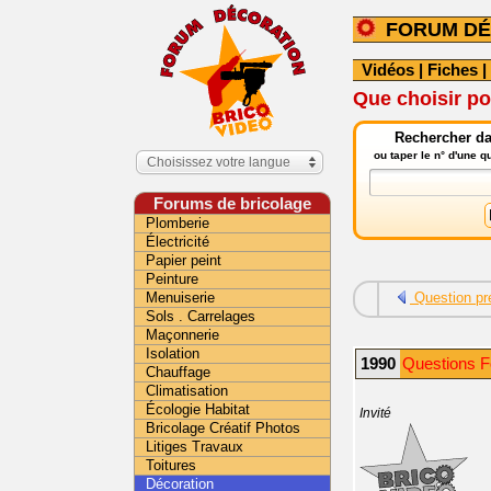
FORUM DÉ
Vidéos
|
Fiches
|
Que choisir po
Rechercher da
ou taper le n° d'une 
Choisissez votre langue
Forums de bricolage
Plomberie
Électricité
Papier peint
Peinture
Menuiserie
Question pr
Sols . Carrelages
Maçonnerie
Isolation
1990
Questions F
Chauffage
Climatisation
Écologie Habitat
Invité
Bricolage Créatif Photos
Litiges Travaux
Toitures
Décoration