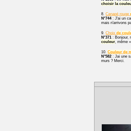
choisir
la
coule
8.
Canapé rouge
N°744
: J'ai un c
mais n'arrivons p
9.
Choix
de
coul
N°371
: Bonjour,
couleur
, même « 
10.
Couleur
de
N°582
: Jai une 
murs ? Merci.