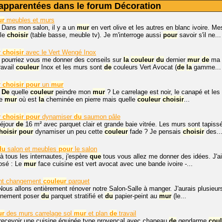
apparentées dans le forum Décoration
ur
meubles et murs
 Dans mon salon, il y a un
mur
en vert olive et les autres en blanc ivoire. M
le
choisir
(table basse, meuble tv). Je m'interroge aussi
pour
savoir s'il ne...
r
choisir
avec le Vert Wengé Inox
, pourriez vous me donner des conseils sur
la
couleur
du
dernier
mur
de
ma c
ravail
couleur
Inox et les murs sont
de
couleurs Vert Avocat (
de
la
gamme...
r
choisir
pour
un
mur
.
De
quelle
couleur
peindre mon
mur
? Le carrelage est noir, le canapé et les
le
mur
où est
la
cheminée en pierre mais quelle
couleur
choisir
...
r
choisir
pour
dynamiser
du
saumon pâle
séjour
de
16 m² avec parquet clair et grande baie vitrée. Les murs sont tapis
hoisir
pour
dynamiser un peu cette
couleur
fade ? Je pensais
choisir
des..
du
salon et meubles
pour
le salon
à tous les internautes, j'espère
que
tous vous allez me donner des idées. J'ai
osé : Le
mur
face cuisine est vert avocat avec une bande ivoire -...
int changement
couleur
parquet
Nous allons entièrement rénover notre Salon-Salle à manger. J'aurais plusie
ainement poser
du
parquet stratifié et
du
papier-peint au
mur
(le...
ur
des murs carrelage sol
mur
et plan
de
travail
 recevoir une cuisine équipée type provençal avec chapeau
de
gendarme
coul