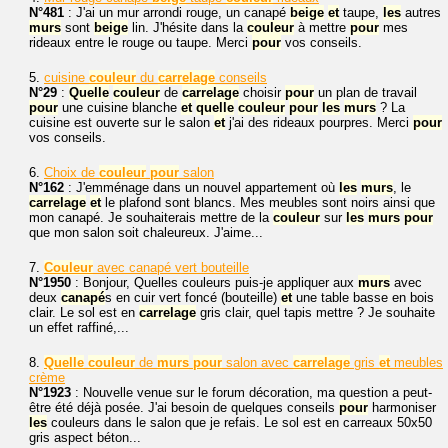
N°481
: J'ai un mur arrondi rouge, un canapé
beige
et
taupe,
les
autres
murs
sont
beige
lin. J'hésite dans la
couleur
à mettre
pour
mes
rideaux entre le rouge ou taupe. Merci
pour
vos conseils.
5.
cuisine
couleur
du
carrelage
conseils
N°29
:
Quelle
couleur
de
carrelage
choisir
pour
un plan de travail
pour
une cuisine blanche
et
quelle
couleur
pour
les
murs
? La
cuisine est ouverte sur le salon
et
j'ai des rideaux pourpres. Merci
pour
vos conseils.
6.
Choix de
couleur
pour
salon
N°162
: J'emménage dans un nouvel appartement où
les
murs
, le
carrelage
et
le plafond sont blancs. Mes meubles sont noirs ainsi que
mon canapé. Je souhaiterais mettre de la
couleur
sur
les
murs
pour
que mon salon soit chaleureux. J'aime...
7.
Couleur
avec canapé vert bouteille
N°1950
: Bonjour, Quelles couleurs puis-je appliquer aux
murs
avec
deux
canapé
s en cuir vert foncé (bouteille)
et
une table basse en bois
clair. Le sol est en
carrelage
gris clair, quel tapis mettre ? Je souhaite
un effet raffiné,...
8.
Quelle
couleur
de
murs
pour
salon avec
carrelage
gris
et
meubles
crème
N°1923
: Nouvelle venue sur le forum décoration, ma question a peut-
être été déjà posée. J'ai besoin de quelques conseils
pour
harmoniser
les
couleurs dans le salon que je refais. Le sol est en carreaux 50x50
gris aspect béton...