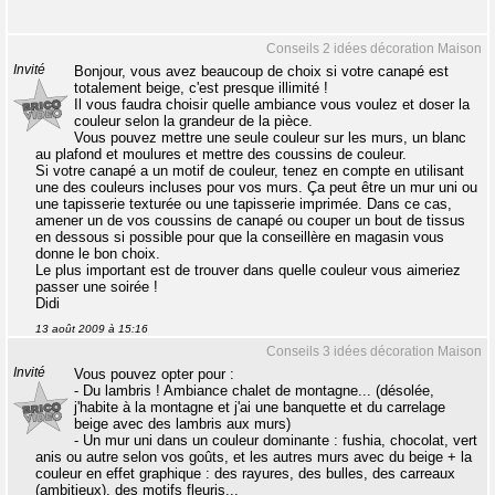
Conseils 2 idées décoration Maison
Invité
Bonjour, vous avez beaucoup de choix si votre canapé est
totalement beige, c'est presque illimité !
Il vous faudra choisir quelle ambiance vous voulez et doser la
couleur selon la grandeur de la pièce.
Vous pouvez mettre une seule couleur sur les murs, un blanc
au plafond et moulures et mettre des coussins de couleur.
Si votre canapé a un motif de couleur, tenez en compte en utilisant
une des couleurs incluses pour vos murs. Ça peut être un mur uni ou
une tapisserie texturée ou une tapisserie imprimée. Dans ce cas,
amener un de vos coussins de canapé ou couper un bout de tissus
en dessous si possible pour que la conseillère en magasin vous
donne le bon choix.
Le plus important est de trouver dans quelle couleur vous aimeriez
passer une soirée !
Didi
13 août 2009 à 15:16
Conseils 3 idées décoration Maison
Invité
Vous pouvez opter pour :
- Du lambris ! Ambiance chalet de montagne... (désolée,
j'habite à la montagne et j'ai une banquette et du carrelage
beige avec des lambris aux murs)
- Un mur uni dans un couleur dominante : fushia, chocolat, vert
anis ou autre selon vos goûts, et les autres murs avec du beige + la
couleur en effet graphique : des rayures, des bulles, des carreaux
(ambitieux), des motifs fleuris...