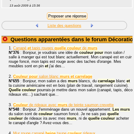
13 août 2009 à 15:36
Liste des questions
Questions apparentées dans le forum Décoratio
1.
Canapé
et
tapis rouges
quelle
couleur
de
murs
N°376
: Bonjour, je voudrais une idée de
couleur
pour
mon salon /
salle à manger qui est tout blanc actuellement. Mon canapé est en cuir
rouge foncé, mon tapis est rouge avec des taches d'orange. Mes
meubles sont en pin
et
j'ai des...
2.
Couleur
pour
salon blanc
murs
et
carrelage
N°655
: Bonjour, mon salon a des
murs
blancs, du
carrelage
blanc
et
la cuisine américaine est en bois (plan de travail, rangement cuisine).
Quelle
couleur
pourrais-je mettre dans mon salon (canapé, tapis, déco
rideaux etc...) sachant que...
3.
Couleur
de rideaux avec
murs
de teinte saumon crevette
N°548
: Bonjour. J'emménage dans un nouvel appartement.
Les
murs
du salon sont de
couleur
saumon foncé. Je ne sais pas
quelle
couleur
de rideaux ira avec mes
murs
, ni de
quelle
couleur
acheter
le canapé d'angle ? Avez-vous des...
4.
Mur rouge canapé
beige
taupe
couleur
rideaux