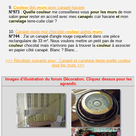
9.
Couleur
des
murs
avec canapé havane
N°973
:
Quelle
couleur
me conseillerez-vous
pour
les
murs
de mon
salon
pour
rester en accord avec mes
canapé
s cuir havane
et
mon
carrelage
terre-cuite clair ?
10.
Canapé rouge mur chocolat
couleur
autres
murs
N°744
: J'ai un canapé d'angle rouge coquelicot dans une pièce
rectangulaire de 33 m². Nous voulons mettre un petit pan de mur
couleur
chocolat mais n'arrivons pas à trouver la
couleur
à associer
en papier côté canapé. Blanc ? Blanc...
>>> Résultats suivants pour : Canapé et carrelage beige quelle couleur
pour les murs >>>
Images d'illustration du forum Décoration. Cliquez dessus pour les
agrandir.