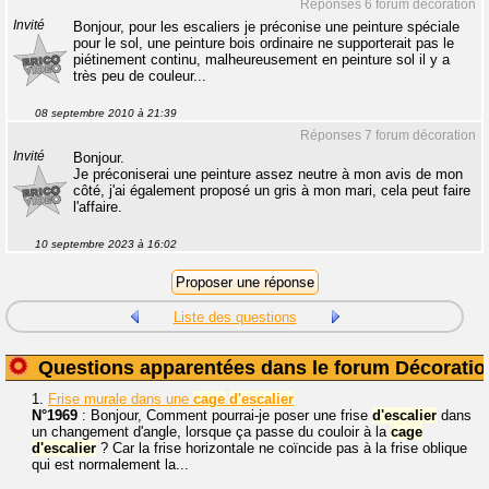
Réponses 6 forum décoration
Invité
Bonjour, pour les escaliers je préconise une peinture spéciale
pour le sol, une peinture bois ordinaire ne supporterait pas le
piétinement continu, malheureusement en peinture sol il y a
très peu de couleur...
08 septembre 2010 à 21:39
Réponses 7 forum décoration
Invité
Bonjour.
Je préconiserai une peinture assez neutre à mon avis de mon
côté, j'ai également proposé un gris à mon mari, cela peut faire
l'affaire.
10 septembre 2023 à 16:02
Liste des questions
Questions apparentées dans le forum Décoratio
1.
Frise murale dans une
cage
d'escalier
N°1969
: Bonjour, Comment pourrai-je poser une frise
d'escalier
dans
un changement d'angle, lorsque ça passe du couloir à la
cage
d'escalier
? Car la frise horizontale ne coïncide pas à la frise oblique
qui est normalement la...