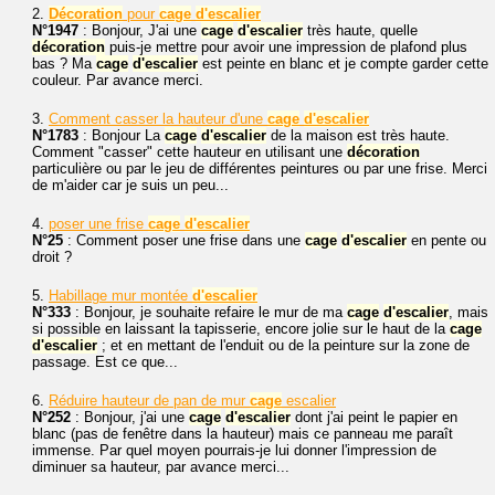
2.
Décoration
pour
cage
d'escalier
N°1947
: Bonjour, J'ai une
cage
d'escalier
très haute, quelle
décoration
puis-je mettre pour avoir une impression de plafond plus
bas ? Ma
cage
d'escalier
est peinte en blanc et je compte garder cette
couleur. Par avance merci.
3.
Comment casser la hauteur d'une
cage
d'escalier
N°1783
: Bonjour La
cage
d'escalier
de la maison est très haute.
Comment "casser" cette hauteur en utilisant une
décoration
particulière ou par le jeu de différentes peintures ou par une frise. Merci
de m'aider car je suis un peu...
4.
poser une frise
cage
d'escalier
N°25
: Comment poser une frise dans une
cage
d'escalier
en pente ou
droit ?
5.
Habillage mur montée
d'escalier
N°333
: Bonjour, je souhaite refaire le mur de ma
cage
d'escalier
, mais
si possible en laissant la tapisserie, encore jolie sur le haut de la
cage
d'escalier
; et en mettant de l'enduit ou de la peinture sur la zone de
passage. Est ce que...
6.
Réduire hauteur de pan de mur
cage
escalier
N°252
: Bonjour, j'ai une
cage
d'escalier
dont j'ai peint le papier en
blanc (pas de fenêtre dans la hauteur) mais ce panneau me paraît
immense. Par quel moyen pourrais-je lui donner l'impression de
diminuer sa hauteur, par avance merci...