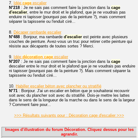
7.
Idée
cage
escalier
N°218
: Je ne sais pas comment faire la jonction dans la
cage
d'escalier
, entre le mur droit et le plafond, que je ne voudrais pas
enduire ni tapisser (pourquoi pas de la peinture ?), mais comment
séparer la tapisserie ou l'enduit ciré...
8.
Décaper rambarde escalier
N°488
: Bonjour, ma rambarde
d'escalier
est peinte avec plusieurs
couches de peinture. Avez-vous un truc pour retirer cette peinture qui
résiste aux décapants de toutes sortes ? Merci.
9.
Idée
décoration
cage
escalier
N°207
: Je ne sais pas comment faire la jonction dans la
cage
descalier entre le mur droit et le plafond que je ne voudrais pas enduire
ni tapisser (pourquoi pas de la peinture ?). Mais comment séparer la
tapisserie ou l'enduit ciré...
10.
Habiller escalier béton avec plancher ou stratifié
N°71
: Bonjour. J'ai un escalier en béton que je souhaiterai recouvrir
soit avec du plancher soit avec du stratifié. Dois-je mettre les lattes
dans le sens de la longueur de la marche ou dans le sens de la largeur
? Comment faire pour...
>>> Résultats suivants pour : Décoration cage d'escalier >>>
Images d'illustration du forum Décoration. Cliquez dessus pour les
agrandir.