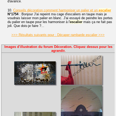
d'avance.
10.
Conseils décoration comment harmoniser un palier et un
escalier
N°1754
: Bonjour J'ai repeint ma cage d'escaliers en taupe mais je
voudrais laisser mon palier en blanc. J'ai essayé de peindre les portes
du palier en taupe pour les harmoniser à l'
escalier
mais ça ne fait pas
joli. Que dois-je faire ?...
>>> Résultats suivants pour : Décaper rambarde escalier >>>
Images d'illustration du forum Décoration. Cliquez dessus pour les
agrandir.