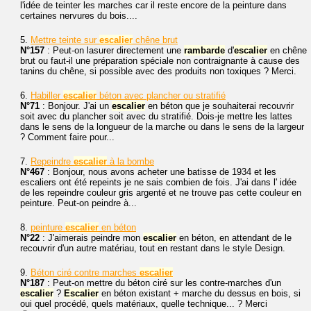
l'idée de teinter les marches car il reste encore de la peinture dans
certaines nervures du bois....
5.
Mettre teinte sur
escalier
chêne brut
N°157
: Peut-on lasurer directement une
rambarde
d'
escalier
en chêne
brut ou faut-il une préparation spéciale non contraignante à cause des
tanins du chêne, si possible avec des produits non toxiques ? Merci.
6.
Habiller
escalier
béton avec plancher ou stratifié
N°71
: Bonjour. J'ai un
escalier
en béton que je souhaiterai recouvrir
soit avec du plancher soit avec du stratifié. Dois-je mettre les lattes
dans le sens de la longueur de la marche ou dans le sens de la largeur
? Comment faire pour...
7.
Repeindre
escalier
à la bombe
N°467
: Bonjour, nous avons acheter une batisse de 1934 et les
escaliers ont été repeints je ne sais combien de fois. J'ai dans l' idée
de les repeindre couleur gris argenté et ne trouve pas cette couleur en
peinture. Peut-on peindre à...
8.
peinture
escalier
en béton
N°22
: J'aimerais peindre mon
escalier
en béton, en attendant de le
recouvrir d'un autre matériau, tout en restant dans le style Design.
9.
Béton ciré contre marches
escalier
N°187
: Peut-on mettre du béton ciré sur les contre-marches d'un
escalier
?
Escalier
en béton existant + marche du dessus en bois, si
oui quel procédé, quels matériaux, quelle technique... ? Merci