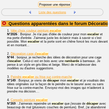
Liste des questions
Questions apparentées dans le forum Décoratio
1.
Idée choix couleur peinture
escalier
N°2026
: Bonjour. Je n'ai pas d'idée de couleur pour mon
escalier
et
ma porte d'entrée. J'aimerai juste les éclaircir mais à savoir si c'est
possible. Mon
escalier
et la porte sont en chêne foncé les murs devant
et en montant...
2.
Décoration cage d'
escalier
N°44
: bonjour, je recherche des idées de décoration pour une cage
d'
escalier
. Celui-ci est en bois avec une
rambarde
à barreaux. Je
pense à un style en gris-bleu et beige. Merci de m'adresser des
modèles ou d'autres suggestions.
3.
Peindre
escalier
ou frise sur contre-marche
N°149
: Bonjour, je viens de
décaper
mon
escalier
et je voudrais des
idées originales sur la façon de le peindre ou le lasurer avec ou sans
frise sur la contre-marche. Envoyez-moi des images qui m'aideront à
prendre ma décision....
4.
Conseils peinture
escalier
N°269
: J'aimerais repeindre un
escalier
que j'essaie de
décaper
avec
beaucoup de mal (plusieurs couches de peinture). Bref, j'ai abandonné