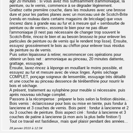
agir 20 minutes : si vous avez mis suffisamment d'ammoniaque, la
peinture, ou le vernis, commence à se dégrader légèrement.
Grattez cette première couche, dans les moulures avec une brosse
dure et pour les parties planes avec un morceau usé de Scotch-Brite
(vendu en rouleau dans certains magasins de bricolage) que vous
rincerez dans à grande eau au fur et à mesure quil « sembourbe de
peinture ou de vernis», essorez-le bien pour ne pas diluer
l'ammoniaque (il nest pas nécessaire de changer trop souvent le
Scotch-Brite, rincez-le bien et au besoin brossez-le pour enlever les
particules de peinture ou de vernis qui le rendent trop lisse). Ensuite,
essuyez grossièrement le bois au chiffon pour enlever tous résidus
de peinture ou de vernis.
Puis selon lépaisseur à retirer, recommencer ces opérations pour
obtenir un bois net : ammoniaque au pinceau, 20 minutes dattente,
grattage, essuyage.
Ensuite, lavez-rincez à léponge en mouillant le moins possible, et
essuyez au fur et mesure avec de vieux linges. Après séchage
COMPLET, ponçage soigneux de lensemble, essuyage très détaillé
et une couche au pinceau dessence de térébenthine pour nourrir le
bois et séchage.
A présent, traitement au xylophène pour meuble si nécessaire. puis
après nouveau séchage complet.
Passons à la récompense : préparer le bois selon la finition désirée...
Bois vernis : éclaircisseur pour bois ou mise en teinte, puis fondur à
lancienne et 3 couches de vernis. Bois peint : fondur à lancienne et 2
ou 3 couches de peinture. Bois aspect ciré : fondur à lancienne et 3
couches de patine à lancienne (à mon avis la plus belle finition !)
Tout ce travail est fastidieux, mais quel plaisir pendant des années...
28 janvier 2010 à 12:34