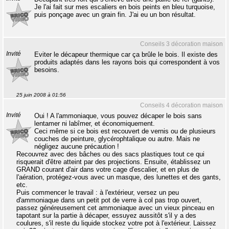
Je l'ai fait sur mes escaliers en bois peints en bleu turquoise,
puis ponçage avec un grain fin. J'ai eu un bon résultat.
Conseils 3 décoration maison
Invité
Eviter le décapeur thermique car ça brûle le bois. Il existe des
produits adaptés dans les rayons bois qui correspondent à vos
besoins.
25 juin 2008 à 01:56
Conseils 4 décoration maison
Invité
Oui ! A l'ammoniaque, vous pouvez décaper le bois sans
lentamer ni labîmer, et économiquement.
Ceci même si ce bois est recouvert de vernis ou de plusieurs
couches de peinture, glycérophtalique ou autre. Mais ne
négligez aucune précaution !
Recouvrez avec des bâches ou des sacs plastiques tout ce qui
risquerait d'être atteint par des projections. Ensuite, établissez un
GRAND courant d'air dans votre cage d'escalier, et en plus de
l'aération, protégez-vous avec un masque, des lunettes et des gants,
etc.
Puis commencer le travail : à l'extérieur, versez un peu
d'ammoniaque dans un petit pot de verre à col pas trop ouvert,
passez généreusement cet ammoniaque avec un vieux pinceau en
tapotant sur la partie à décaper, essuyez aussitôt s'il y a des
coulures, s'il reste du liquide stockez votre pot à l'extérieur. Laissez