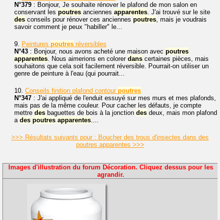
N°379
: Bonjour, Je souhaite rénover le plafond de mon salon en
conservant les
poutres
anciennes
apparentes
. J'ai trouvé sur le site
des
conseils pour rénover ces anciennes
poutres
, mais je voudrais
savoir comment je peux "habiller" le...
9.
Peintures
poutres
réversibles
N°43
: Bonjour, nous avons acheté une maison avec
poutres
apparentes
. Nous aimerions en colorer
dans
certaines pièces, mais
souhaitons que cela soit facilement réversible. Pourrait-on utiliser un
genre de peinture à l'eau (qui pourrait...
10.
Conseils finition plafond contour
poutres
N°347
: J'ai appliqué de l'enduit essuyé sur mes murs et mes plafonds,
mais pas de la même couleur. Pour cacher les défauts, je compte
mettre
des
baguettes de bois à la jonction
des
deux, mais mon plafond
a
des
poutres
apparentes
....
>>> Résultats suivants pour : Boucher des trous d'insectes dans des
poutres apparentes >>>
Images d'illustration du forum Décoration. Cliquez dessus pour les
agrandir.