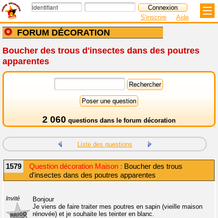
S'inscrire
Aide
FORUM DÉCORATION
Boucher des trous d'insectes dans des poutres
apparentes
2 060
questions dans le
forum décoration
Liste des questions
1579
Question décoration Maison :
Boucher des trous
d'insectes dans des poutres apparentes
Invité
Bonjour
Je viens de faire traiter mes poutres en sapin (vieille maison
rénovée) et je souhaite les teinter en blanc.