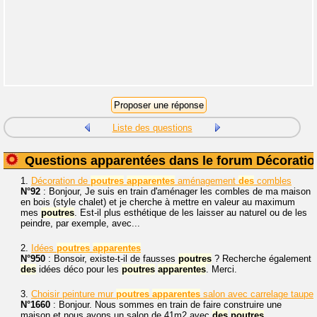
Liste des questions
Questions apparentées dans le forum Décoratio
1.
Décoration de
poutres
apparentes
aménagement
des
combles
N°92
: Bonjour, Je suis en train d'aménager les combles de ma maison
en bois (style chalet) et je cherche à mettre en valeur au maximum
mes
poutres
. Est-il plus esthétique de les laisser au naturel ou de les
peindre, par exemple, avec...
2.
Idées
poutres
apparentes
N°950
: Bonsoir, existe-t-il de fausses
poutres
? Recherche également
des
idées déco pour les
poutres
apparentes
. Merci.
3.
Choisir peinture mur
poutres
apparentes
salon avec carrelage taupe
N°1660
: Bonjour. Nous sommes en train de faire construire une
maison et nous avons un salon de 41m2 avec
des
poutres