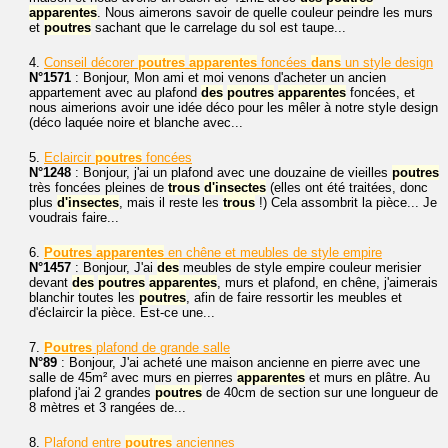
apparentes
. Nous aimerons savoir de quelle couleur peindre les murs
et
poutres
sachant que le carrelage du sol est taupe...
4.
Conseil décorer
poutres
apparentes
foncées
dans
un style design
N°1571
: Bonjour, Mon ami et moi venons d'acheter un ancien
appartement avec au plafond
des
poutres
apparentes
foncées, et
nous aimerions avoir une idée déco pour les mêler à notre style design
(déco laquée noire et blanche avec...
5.
Eclaircir
poutres
foncées
N°1248
: Bonjour, j'ai un plafond avec une douzaine de vieilles
poutres
très foncées pleines de
trous
d'insectes
(elles ont été traitées, donc
plus
d'insectes
, mais il reste les
trous
!) Cela assombrit la pièce... Je
voudrais faire...
6.
Poutres
apparentes
en chêne et meubles de style empire
N°1457
: Bonjour, J'ai
des
meubles de style empire couleur merisier
devant
des
poutres
apparentes
, murs et plafond, en chêne, j'aimerais
blanchir toutes les
poutres
, afin de faire ressortir les meubles et
d'éclaircir la pièce. Est-ce une...
7.
Poutres
plafond de grande salle
N°89
: Bonjour, J'ai acheté une maison ancienne en pierre avec une
salle de 45m² avec murs en pierres
apparentes
et murs en plâtre. Au
plafond j'ai 2 grandes
poutres
de 40cm de section sur une longueur de
8 mètres et 3 rangées de...
8.
Plafond entre
poutres
anciennes