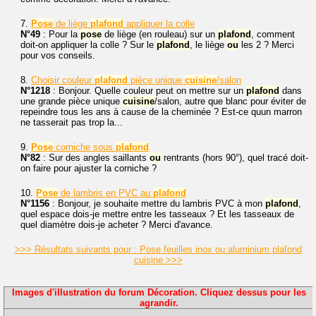
7.
Pose
de liège
plafond
appliquer la colle
N°49
: Pour la
pose
de liège (en rouleau) sur un
plafond
, comment
doit-on appliquer la colle ? Sur le
plafond
, le liège
ou
les 2 ? Merci
pour vos conseils.
8.
Choisir couleur
plafond
pièce unique
cuisine
/salon
N°1218
: Bonjour. Quelle couleur peut on mettre sur un
plafond
dans
une grande pièce unique
cuisine
/salon, autre que blanc pour éviter de
repeindre tous les ans à cause de la cheminée ? Est-ce quun marron
ne tasserait pas trop la...
9.
Pose
corniche sous
plafond
N°82
: Sur des angles saillants
ou
rentrants (hors 90°), quel tracé doit-
on faire pour ajuster la corniche ?
10.
Pose
de lambris en PVC au
plafond
N°1156
: Bonjour, je souhaite mettre du lambris PVC à mon
plafond
,
quel espace dois-je mettre entre les tasseaux ? Et les tasseaux de
quel diamètre dois-je acheter ? Merci d'avance.
>>> Résultats suivants pour : Pose feuilles inox ou aluminium plafond
cuisine >>>
Images d'illustration du forum Décoration. Cliquez dessus pour les
agrandir.