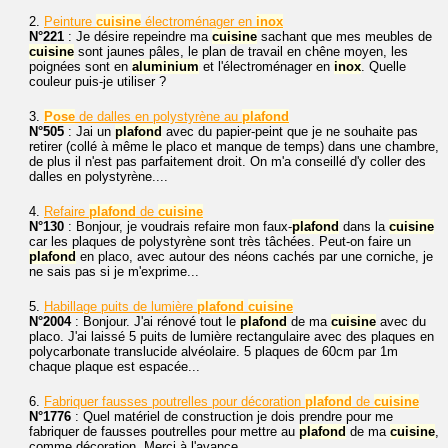
2.
Peinture
cuisine
électroménager en
inox
N°221
: Je désire repeindre ma
cuisine
sachant que mes meubles de
cuisine
sont jaunes pâles, le plan de travail en chêne moyen, les
poignées sont en
aluminium
et l'électroménager en
inox
. Quelle
couleur puis-je utiliser ?
3.
Pose
de dalles en polystyrène au
plafond
N°505
: Jai un
plafond
avec du papier-peint que je ne souhaite pas
retirer (collé à même le placo et manque de temps) dans une chambre,
de plus il n'est pas parfaitement droit. On m'a conseillé d'y coller des
dalles en polystyrène....
4.
Refaire
plafond
de
cuisine
N°130
: Bonjour, je voudrais refaire mon faux-
plafond
dans la
cuisine
car les plaques de polystyrène sont très tâchées. Peut-on faire un
plafond
en placo, avec autour des néons cachés par une corniche, je
ne sais pas si je m'exprime...
5.
Habillage puits de lumière
plafond
cuisine
N°2004
: Bonjour. J'ai rénové tout le
plafond
de ma
cuisine
avec du
placo. J'ai laissé 5 puits de lumière rectangulaire avec des plaques en
polycarbonate translucide alvéolaire. 5 plaques de 60cm par 1m
chaque plaque est espacée...
6.
Fabriquer fausses poutrelles pour décoration
plafond
de
cuisine
N°1776
: Quel matériel de construction je dois prendre pour me
fabriquer de fausses poutrelles pour mettre au
plafond
de ma
cuisine
,
comme décoration. Merci à l'avance.