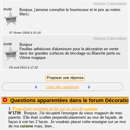
Astuces 2 décoration
Invité
Bonjour, j'aimerai connaître le fournisseur et le prix au mètre.
Merci.
07 février 2008 à 01:26
Astuces 3 décoration
Invité
Bonjour
Feuilles adhésives d'aluminium pour la décoration en vente
dans les grandes surfaces de bricolage ou Blanche porte ou
Vitrine magique.
05 avril 2010 à 17:32
Liste des questions
Questions apparentées dans le forum Décoratio
1.
Pose
d'une enseigne en fer sur un mur de
cuisine
N°1739
: Bonjour, J'ai récupéré l'enseigne du vieux magasin de mes
parents. Elle était scellée perpendiculairement au mur de façade, de
façon à voir les 2 faces. Je voudrais placer cette enseigne sur un mur
de ma
cuisine
mais, bien...