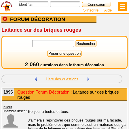
S'inscrire
Aide
FORUM DÉCORATION
Laitance sur des briques rouges
2 060
questions dans le
forum décoration
Liste des questions
1995
Question Forum Décoration :
Laitance sur des briques
rouges
bilout
Membre inscrit
Bonjour à toutes et tous.
J'aimerais rejointoyer des briques rouges sur ma façade,
mais le problème est que comme c'est un matériau dur, ça
laisse de la laitance sur les arêtes des briques, difficile à