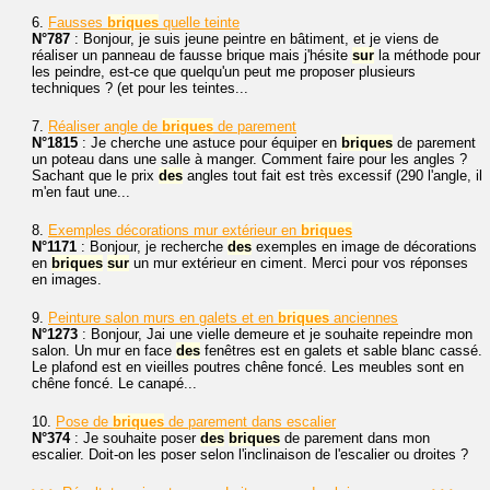
6.
Fausses
briques
quelle teinte
N°787
: Bonjour, je suis jeune peintre en bâtiment, et je viens de
réaliser un panneau de fausse brique mais j'hésite
sur
la méthode pour
les peindre, est-ce que quelqu'un peut me proposer plusieurs
techniques ? (et pour les teintes...
7.
Réaliser angle de
briques
de parement
N°1815
: Je cherche une astuce pour équiper en
briques
de parement
un poteau dans une salle à manger. Comment faire pour les angles ?
Sachant que le prix
des
angles tout fait est très excessif (290 l'angle, il
m'en faut une...
8.
Exemples décorations mur extérieur en
briques
N°1171
: Bonjour, je recherche
des
exemples en image de décorations
en
briques
sur
un mur extérieur en ciment. Merci pour vos réponses
en images.
9.
Peinture salon murs en galets et en
briques
anciennes
N°1273
: Bonjour, Jai une vielle demeure et je souhaite repeindre mon
salon. Un mur en face
des
fenêtres est en galets et sable blanc cassé.
Le plafond est en vieilles poutres chêne foncé. Les meubles sont en
chêne foncé. Le canapé...
10.
Pose de
briques
de parement dans escalier
N°374
: Je souhaite poser
des
briques
de parement dans mon
escalier. Doit-on les poser selon l'inclinaison de l'escalier ou droites ?