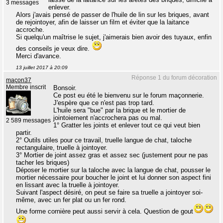
3 messages
enlever.
Alors j'avais pensé de passer de l'huile de lin sur les briques, avant
de rejointoyer, afin de laisser un film et éviter que la laitance
accroche.
Si quelqu'un maîtrise le sujet, j'aimerais bien avoir des tuyaux, enfin
des conseils je veux dire.
Merci d'avance.
13 juillet 2017 à 20:09
Réponse 1 du forum décoration
maçon37
Membre inscrit
Bonsoir.
Ce post eu été le bienvenu sur le forum maçonnerie.
J'espère que ce n'est pas trop tard.
L'huile sera "bue" par la brique et le mortier de
jointoiement n'accrochera pas ou mal.
2 589 messages
1° Gratter les joints et enlever tout ce qui veut bien
partir.
2° Outils utiles pour ce travail, truelle langue de chat, taloche
rectangulaire, truelle à jointoyer.
3° Mortier de joint assez gras et assez sec (justement pour ne pas
tacher les briques)
Déposer le mortier sur la taloche avec la langue de chat, pousser le
mortier nécessaire pour boucher le joint et lui donner son aspect fini
en lissant avec la truelle à jointoyer.
Suivant l'aspect désiré, on peut se faire sa truelle a jointoyer soi-
même, avec un fer plat ou un fer rond.
Une forme cornière peut aussi servir à cela. Question de gout