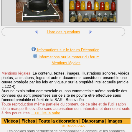
Liste des questions
Informations sur le forum Décoration
Informations sur le moteur du forum
Mentions légales
Mentions légales :
Le contenu, textes, images, illustrations sonores, vidéos,
photos, animations, logos et autres documents constituent ensemble une
œuvre protégée par les lois en vigueur sur la propriété intellectuelle (article
L.122-4).
Aucune exploitation commerciale ou non commerciale même partielle des
données qui sont présentées sur ce site ne pourra être effectuée sans
l'accord préalable et écrit de la SARL Bricovidéo.
Toute reproduction même partielle du contenu de ce site et de l'utilisation
de la marque Bricovidéo sans autorisation sont interdites et donneront suite
à des poursuites.
>> Lire la suite
Vidéos
|
Fiches
|
Toute la décoration
|
Diaporama
|
Images
© Bricovidéo
Les cookies nous permettent de personnaliser le contenu et les annonces,