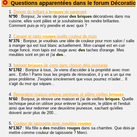
Questions apparentées dans le forum Décoratio
1.
Donner du brillant à
briques
de parement
N°90
: Bonjour, Je viens de poser
des
briques
décoratives dans ma
cuisine, elles sont pâles et je souhaiterais les rendre brillantes.
Comment puis-je m'y prendre et avec quoi ?
2.
Canapé et tapis
rouges
quelle couleur de murs
N°376
: Bonjour, je voudrais une idée de couleur pour mon salon / salle
à manger qui est tout blanc actuellement. Mon canapé est en cuir
rouge foncé, mon tapis est rouge avec
des
taches d'orange. Mes
meubles sont en pin et j'ai
des
...
3.
Intégrer
briques
de verre dans cloison déjà existante
N°1782
: Bonjour à tous, Je viens d'accéder à la propriété avec mon
ami.. Enfin ! Parmi tous les projets de rénovation, il y en a un qui me
pose problème. J'espère sincèrement que vous pourrez m'aider... Il
s'agit du mur qui sépare...
4.
Rénovation maison enlever peintures et plâtre vieilles
briques
N°60
: Bonjour, je rénove une maison et j'ai de vieilles
briques
. Quelle
technique peut-on utiliser pour enlever la peinture, le plâtre et l'enduit
ainsi que leur redonner une deuxième jeunesse, sachant qu'elles
doivent avoir plus de 200...
5.
Couleur de tapisserie avec meubles
rouges
N°1367
: Ma fille a
des
meubles
rouges
dans sa chambre. Que dois-je
mettre comme couleur de tapisserie ? Merci.