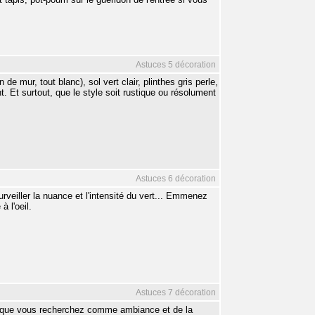
Astuces 5 décoration
e mur, tout blanc), sol vert clair, plinthes gris perle,
. Et surtout, que le style soit rustique ou résolument
Astuces 6 décoration
surveiller la nuance et l'intensité du vert... Emmenez
 l'oeil.
Astuces 7 décoration
e que vous recherchez comme ambiance et de la