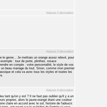
Astuces 2 décoration
Astuces 3 décoration
ine le genre... Je mettrais un orange assez relevé, pour
 exemple : tour de porte, plinthes, rosace
t prendre en compte : votre personnalité, le style de vos
aire, un beau mariage du tout. Sinon, comme mon premier
lassique et cela va avec tous les styles et toutes les
re.
Astuces 4 décoration
 tant qu'on y est ? Il ne faut pas oublier qu'il y a un
eurs propres, alors le jaune-orangé étant une couleur
rre claire en accord avec le sol, histoire de l'adoucir.
 tapis, pot-pourri sur le guéridon de l'entrée si vous