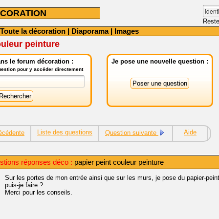
CORATION
Reste
Toute la décoration
|
Diaporama
|
Images
ouleur peinture
ns le forum décoration :
Je pose une nouvelle question :
question pour y accéder directement
Liste des questions
Aide
écédente
Question suivante
stions réponses déco :
papier peint couleur peinture
Sur les portes de mon entrée ainsi que sur les murs, je pose du papier-pein
puis-je faire ?
Merci pour les conseils.