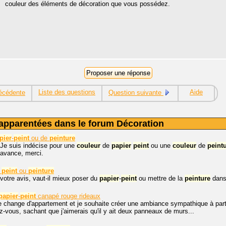
couleur des éléments de décoration que vous possédez.
Liste des questions
Aide
écédente
Question suivante
apparentées dans le forum Décoration
pier
-
peint
ou de
peinture
 Je suis indécise pour une
couleur
de
papier
peint
ou une
couleur
de
peint
'avance, merci.
peint
ou
peinture
 votre avis, vaut-il mieux poser du
papier
-
peint
ou mettre de la
peinture
dans 
papier
-
peint
canapé rouge rideaux
e change d'appartement et je souhaite créer une ambiance sympathique à par
z-vous, sachant que j'aimerais qu'il y ait deux panneaux de murs...