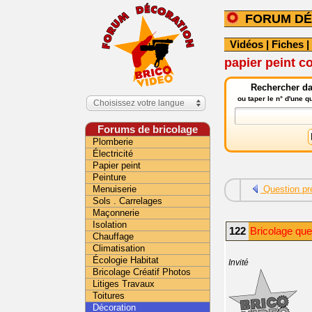
FORUM DÉ
Vidéos
|
Fiches
|
papier peint c
Rechercher da
ou taper le n° d'une 
Choisissez votre langue
Forums de bricolage
Plomberie
Électricité
Papier peint
Peinture
Menuiserie
Question pr
Sols . Carrelages
Maçonnerie
Isolation
122
Bricolage que
Chauffage
Climatisation
Écologie Habitat
Invité
Bricolage Créatif Photos
Litiges Travaux
Toitures
Décoration