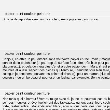
papier peint couleur peinture
Difficile de répondre sans voir la couleur, mais j'opterais pour du vert.
papier peint couleur peinture
Bonjour, en effet un peu difficile sans voir votre papier en réel, mais j'imag
donner de la profondeur (si pas trop de surface à peindre, très bien pour par
plafonnier...), et cela donnera plus d'effet à votre papier-peint. Mais, il fau
meubles et aussi l'aspect des pièces qui l'entoure, il faudrait pour bien f
collègue je pencherai (suivant les points ci-dessus), pour un marron (plus c
couleurs), ou un bordeau et pour oser un fushia, par exemple. Bonne peintu
papier peint couleur peinture
Non mais quelle horreur ! Vert ou rouge avec du jaune, et pourquoi pas du bleu
sol, des meubles et éventuellement des tableaux... qui ont aussi leurs coul
forte, restez sobre ! Mariez-le avec blanc, écru ou gris perle, des tons de pie
Si vous souhaitez de la couleur, mettez-la en petites touches : tableau, petit