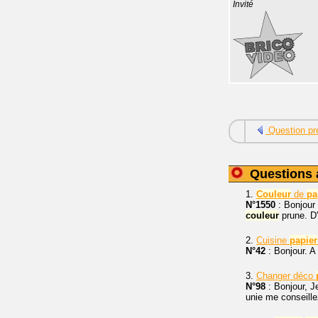
Invité
Question pr
Questions 
1.
Couleur
de
pa
N°1550
: Bonjour
couleur
prune. D
2.
Cuisine
papier
N°42
: Bonjour. A
3.
Changer déco
N°98
: Bonjour, J
unie me conseille