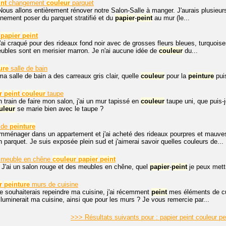
int
changement
couleur
parquet
Nous allons entièrement rénover notre Salon-Salle à manger. J'aurais plusieur
inement poser du parquet stratifié et du
papier
-
peint
au mur (le...
papier
peint
j'ai craqué pour des rideaux fond noir avec de grosses fleurs bleues, turquois
meubles sont en merisier marron. Je n'ai aucune idée de
couleur
du...
ure
salle de bain
ma salle de bain a des carreaux gris clair, quelle
couleur
pour la
peinture
puis
r
peint
couleur
taupe
n train de faire mon salon, j'ai un mur tapissé en
couleur
taupe uni, que puis
uleur
se marie bien avec le taupe ?
de
peinture
emménager dans un appartement et j'ai acheté des rideaux pourpres et mauve
n parquet. Je suis exposée plein sud et j'aimerai savoir quelles couleurs de...
t meuble en chêne
couleur
papier
peint
 J'ai un salon rouge et des meubles en chêne, quel
papier
-
peint
je peux mett
r
peinture
murs de cuisine
je souhaiterais repeindre ma cuisine, j'ai récemment
peint
mes éléments de c
lluminerait ma cuisine, ainsi que pour les murs ? Je vous remercie par...
>>> Résultats suivants pour : papier peint couleur p