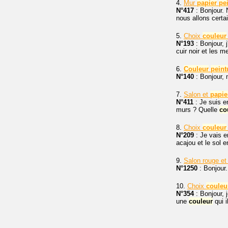
4.
Mur
papier
pe
N°417
: Bonjour. 
nous allons certa
5.
Choix
couleur
N°193
: Bonjour, 
cuir noir et les 
6.
Couleur
peint
N°140
: Bonjour, 
7.
Salon et
papie
N°411
: Je suis e
murs ? Quelle
co
8.
Choix
couleur
N°209
: Je vais 
acajou et le sol e
9.
Salon rouge e
N°1250
: Bonjour.
10.
Choix
couleu
N°354
: Bonjour, 
une
couleur
qui i