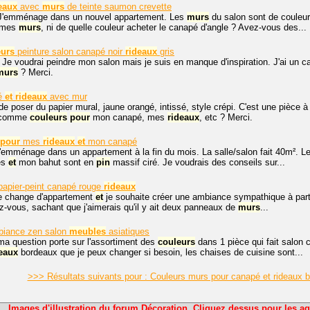
eaux
avec
murs
de teinte saumon crevette
 J'emménage dans un nouvel appartement. Les
murs
du salon sont de couleur
 mes
murs
, ni de quelle couleur acheter le canapé d'angle ? Avez-vous des...
eurs
peinture salon canapé noir
rideaux
gris
 Je voudrai peindre mon salon mais je suis en manque d'inspiration. J'ai un c
murs
? Merci.
pé
et
rideaux
avec mur
de poser du papier mural, jaune orangé, intissé, style crépi. C'est une pièce 
, comme
couleurs
pour
mon canapé, mes
rideaux
, etc ? Merci.
pour
mes
rideaux
et
mon canapé
j'emménage dans un appartement à la fin du mois. La salle/salon fait 40m². Le
es
et
mon bahut sont en
pin
massif ciré. Je voudrais des conseils sur...
papier-peint canapé rouge
rideaux
Je change d'appartement
et
je souhaite créer une ambiance sympathique à part
z-vous, sachant que j'aimerais qu'il y ait deux panneaux de
murs
...
iance zen salon
meubles
asiatiques
ma question porte sur l'assortiment des
couleurs
dans 1 pièce qui fait salon c
eaux
bordeaux que je peux changer si besoin, les chaises de cuisine sont...
>>> Résultats suivants pour : Couleurs murs pour canapé et rideaux 
Images d'illustration du forum Décoration. Cliquez dessus pour les ag