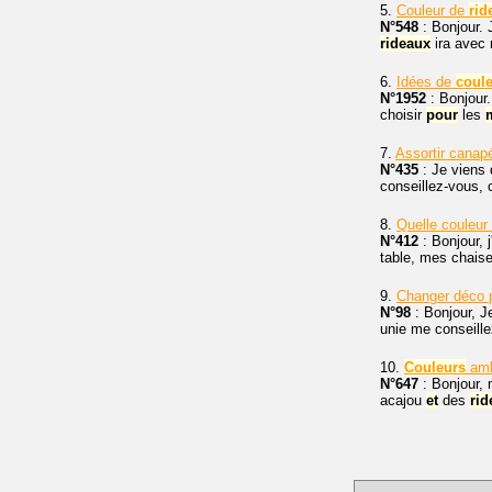
5.
Couleur de
rid
N°548
: Bonjour.
rideaux
ira avec
6.
Idées de
coul
N°1952
: Bonjour.
choisir
pour
les
7.
Assortir cana
N°435
: Je viens 
conseillez-vous
8.
Quelle couleur
N°412
: Bonjour, 
table, mes chais
9.
Changer déco 
N°98
: Bonjour, 
unie me conseille
10.
Couleurs
amb
N°647
: Bonjour, 
acajou
et
des
rid