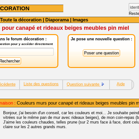
CORATION
Reste
Toute la décoration
|
Diaporama
|
Images
 pour canapé et rideaux beiges meubles pin miel
ns le forum décoration :
Je pose une nouvelle question :
question pour y accéder directement
Liste des questions
Aide
écédente
Question suivante
aison :
Couleurs murs pour canapé et rideaux beiges meubles pin m
Bonjour, j'ai besoin d'un conseil, car les couleurs et moi... Je souhaite pe
vitrées sur le même pan de mur avec rideaux beiges), de mon coin-repas (bu
J'aime les couleurs chaudes, telles prune (sur 2 murs face à face, dont celu
claire sur les 2 autres grands murs.