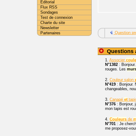
Editorial
Flux RSS
Sondages
Test de connexion
Charte du site
Newsletter
Question pr
Partenaires
Questions 
1.
Associer
coul
N°1382
: Bonjour.
rouges. Les
mur
2.
Couleur salon
N°419
: Bonjour. 
changeables, nou
3.
Canapé
et
tapi
N°376
: Bonjour, 
mon tapis est ro
4.
Couleurs
de
m
N°701
: Je cherc
me proposez-vou