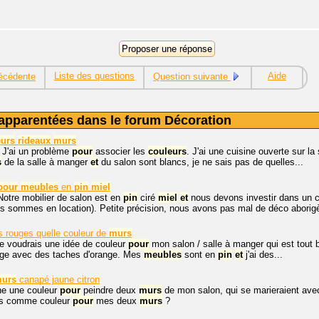
Liste des questions
Aide
écédente
Question suivante
apparentées dans le forum Décoration
eurs
rideaux
murs
 J'ai un problème
pour
associer les
couleurs
. J'ai une cuisine ouverte sur l
s
de la salle à manger
et
du salon sont blancs, je ne sais pas de quelles...
pour
meubles
en
pin
miel
Notre mobilier de salon est en
pin
ciré
miel
et
nous devons investir dans un
s sommes en location). Petite précision, nous avons pas mal de déco aborigè
s rouges quelle couleur de
murs
je voudrais une idée de couleur
pour
mon salon / salle à manger qui est tout 
uge avec des taches d'orange. Mes
meubles
sont en
pin
et
j'ai des...
urs
canapé jaune citron
he une couleur
pour
peindre deux
murs
de mon salon, qui se marieraient avec
s comme couleur
pour
mes deux
murs
?