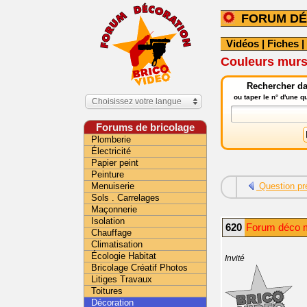
FORUM DÉ
Vidéos
|
Fiches
|
Couleurs murs
Rechercher da
ou taper le n° d'une 
Choisissez votre langue
Forums de bricolage
Plomberie
Électricité
Papier peint
Peinture
Menuiserie
Question pr
Sols . Carrelages
Maçonnerie
Isolation
620
Forum déco m
Chauffage
Climatisation
Écologie Habitat
Invité
Bricolage Créatif Photos
Litiges Travaux
Toitures
Décoration