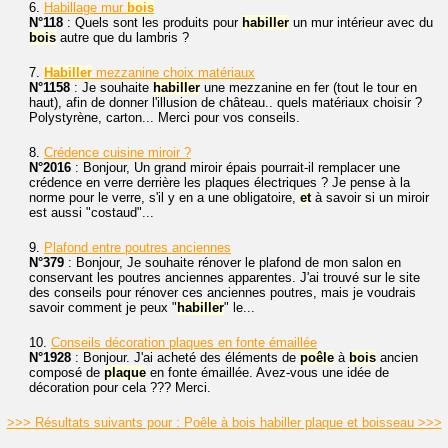
6.
Habillage mur
bois
N°118
: Quels sont les produits pour
habiller
un mur intérieur avec du
bois
autre que du lambris ?
7.
Habiller
mezzanine choix matériaux
N°1158
: Je souhaite
habiller
une mezzanine en fer (tout le tour en
haut), afin de donner l'illusion de château.. quels matériaux choisir ?
Polystyrène, carton... Merci pour vos conseils.
8.
Crédence cuisine miroir ?
N°2016
: Bonjour, Un grand miroir épais pourrait-il remplacer une
crédence en verre derrière les plaques électriques ? Je pense à la
norme pour le verre, s'il y en a une obligatoire,
et
à savoir si un miroir
est aussi "costaud"...
9.
Plafond entre poutres anciennes
N°379
: Bonjour, Je souhaite rénover le plafond de mon salon en
conservant les poutres anciennes apparentes. J'ai trouvé sur le site
des conseils pour rénover ces anciennes poutres, mais je voudrais
savoir comment je peux "
habiller
" le...
10.
Conseils décoration plaques en fonte émaillée
N°1928
: Bonjour. J'ai acheté des éléments de
poêle
à
bois
ancien
composé de
plaque
en fonte émaillée. Avez-vous une idée de
décoration pour cela ??? Merci.
>>> Résultats suivants pour : Poêle à bois habiller plaque et boisseau >>>