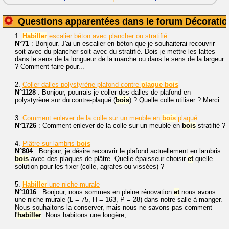
Questions apparentées dans le forum Décoratio
1.
Habiller
escalier béton avec plancher ou stratifié
N°71
: Bonjour. J'ai un escalier en béton que je souhaiterai recouvrir
soit avec du plancher soit avec du stratifié. Dois-je mettre les lattes
dans le sens de la longueur de la marche ou dans le sens de la largeur
? Comment faire pour...
2.
Coller dalles polystyrène plafond contre
plaque
bois
N°1128
: Bonjour, pourrais-je coller des dalles de plafond en
polystyrène sur du contre-plaqué (
bois
) ? Quelle colle utiliser ? Merci.
3.
Comment enlever de la colle sur un meuble en
bois
plaqué
N°1726
: Comment enlever de la colle sur un meuble en
bois
stratifié ?
4.
Plâtre sur lambris
bois
N°804
: Bonjour, je désire recouvrir le plafond actuellement en lambris
bois
avec des plaques de plâtre. Quelle épaisseur choisir
et
quelle
solution pour les fixer (colle, agrafes ou vissées) ?
5.
Habiller
une niche murale
N°1016
: Bonjour, nous sommes en pleine rénovation
et
nous avons
une niche murale (L = 75, H = 163, P = 28) dans notre salle à manger.
Nous souhaitons la conserver, mais nous ne savons pas comment
l'
habiller
. Nous habitons une longère,...