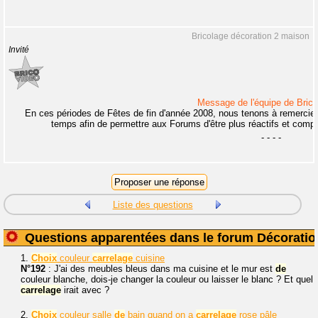
Bricolage décoration 2 maison
Invité
Message de l'équipe de Brico
En ces périodes de Fêtes de fin d'année 2008, nous tenons à remercier 
temps afin de permettre aux Forums d'être plus réactifs et compr
- - - -
Liste des questions
Questions apparentées dans le forum Décoratio
1.
Choix
couleur
carrelage
cuisine
N°192
: J'ai des meubles bleus dans ma cuisine et le mur est
de
couleur blanche, dois-je changer la couleur ou laisser le blanc ? Et quel
carrelage
irait avec ?
2.
Choix
couleur salle
de
bain quand on a
carrelage
rose pâle