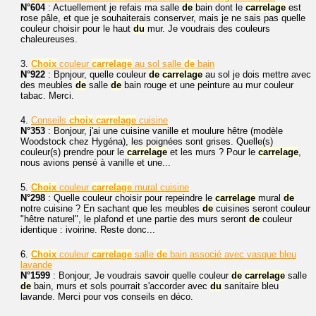
N°604
: Actuellement je refais ma salle
de
bain dont le
carrelage
est
rose pâle, et que je souhaiterais conserver, mais je ne sais pas quelle
couleur choisir pour le haut
du
mur. Je voudrais des couleurs
chaleureuses.
3.
Choix
couleur
carrelage
au sol salle
de
bain
N°922
: Bpnjour, quelle couleur
de
carrelage
au sol je dois mettre avec
des meubles
de
salle
de
bain rouge et une peinture au mur couleur
tabac. Merci.
4.
Conseils
choix
carrelage
cuisine
N°353
: Bonjour, j'ai une cuisine vanille et moulure hêtre (modèle
Woodstock chez Hygéna), les poignées sont grises. Quelle(s)
couleur(s) prendre pour le
carrelage
et les murs ? Pour le
carrelage
,
nous avions pensé à vanille et une...
5.
Choix
couleur
carrelage
mural cuisine
N°298
: Quelle couleur choisir pour repeindre le
carrelage
mural
de
notre cuisine ? En sachant que les meubles
de
cuisines seront couleur
"hêtre naturel", le plafond et une partie des murs seront
de
couleur
identique : ivoirine. Reste donc...
6.
Choix
couleur
carrelage
salle
de
bain associé avec vasque bleu
lavande
N°1599
: Bonjour, Je voudrais savoir quelle couleur
de
carrelage
salle
de
bain, murs et sols pourrait s'accorder avec
du
sanitaire bleu
lavande. Merci pour vos conseils en déco.