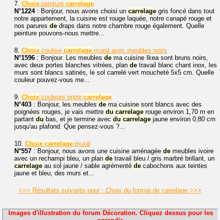
7.
Choix
peinture
carrelage
N°1224
: Bonjour, nous avons choisi un
carrelage
gris foncé dans tout
notre appartement, la cuisine est rouge laquée, notre canapé rouge et
nos parures
de
draps dans notre chambre rouge également. Quelle
peinture pouvons-nous mettre...
8.
Choix
couleur
carrelage
mural avec meubles noirs
N°1596
: Bonjour. Les meubles
de
ma cuisine Ikea sont bruns noirs,
avec deux portes blanches vitrées, plan
de
travail blanc chant inox, les
murs sont blancs satinés, le sol carrelé vert moucheté 5x5 cm. Quelle
couleur pouvez-vous me...
9.
Choix
couleurs entre
carrelage
N°403
: Bonjour, les meubles
de
ma cuisine sont blancs avec des
poignées rouges, je vais mettre
du
carrelage
rouge environ 1,70 m en
partant
du
bas, et je termine avec
du
carrelage
jaune environ 0,80 cm
jusqu'au plafond. Que pensez-vous ?...
10.
Choix
carrelage
mural
N°557
: Bonjour, nous avons une cuisine aménagée
de
meubles ivoire
avec un rechampi bleu, un plan
de
travail bleu / gris marbré brillant, un
carrelage
au sol jaune / sable agrémenté
de
cabochons aux teintes
jaune et bleu, des murs et...
>>> Résultats suivants pour : Choix du format de carrelage >>>
Images d'illustration du forum Décoration. Cliquez dessus pour les