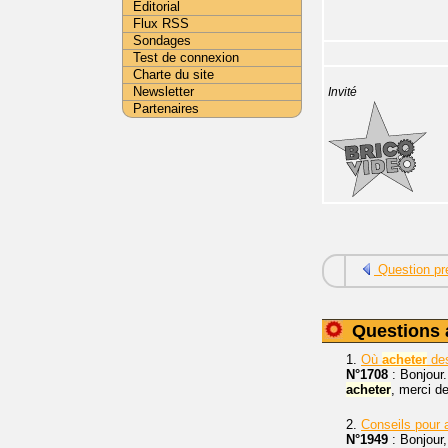
Editorial
Flux RSS
Sondages
Test de connexion
Charte du site
Newsletter
Invité
Partenaires
Question pr
Questions 
1.
Où
acheter
des
N°1708
: Bonjour
acheter
, merci de
2.
Conseils pour a
N°1949
: Bonjour,