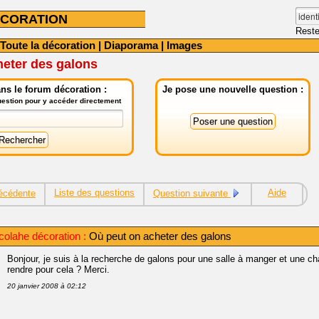
CORATION
Reste
Toute la décoration
|
Diaporama
|
Images
heter des galons
ns le forum décoration :
Je pose une nouvelle question :
question pour y accéder directement
Liste des questions
Aide
écédente
Question suivante
colahe décoration :
Où peut on acheter des galons
Bonjour, je suis à la recherche de galons pour une salle à manger et une c
rendre pour cela ? Merci.
20 janvier 2008 à 02:12