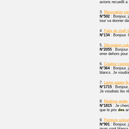
avions recueilli a 
3.
Rénovation vie
N°502
: Bonjour, j
tour va donner da
4.
Faire du staff 
N°134
: Bonjour. 
5.
Décoration sal
N°2055
: Bonjour.
errer dehors pour 
6.
Couleur cuisin
N°364
: Bonjour, j
blancs. Je voudra
7.
Lame papier Ik
N°1715
: Bonjour,
Je voudrais les r
8.
Réaliser angle
N°1815
: Je cher
que le prix
des
ang
9.
Peinture séjour
N°901
: Bonjour, 
murs sont blancs e