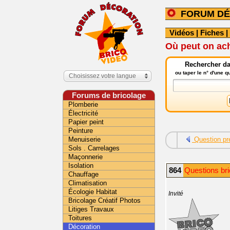
FORUM DÉ
Vidéos
|
Fiches
|
Où peut on ac
Rechercher da
ou taper le n° d'une 
Choisissez votre langue
Forums de bricolage
Plomberie
Électricité
Papier peint
Peinture
Menuiserie
Question pr
Sols . Carrelages
Maçonnerie
Isolation
864
Questions bri
Chauffage
Climatisation
Écologie Habitat
Invité
Bricolage Créatif Photos
Litiges Travaux
Toitures
Décoration