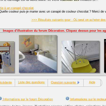
tie à un canapé chocolat
Quelle couleur puis-je marier avec un canapé de couleur chocolat ? Merci de 
>>> Résultats suivants pour : Où peut on acheter de
Images d'illustration du forum Décoration. Cliquez dessus pour les ag
Liste des questions
Aide
écédente
Question suivante
Informations sur le forum Décoration
Informations sur le moteu