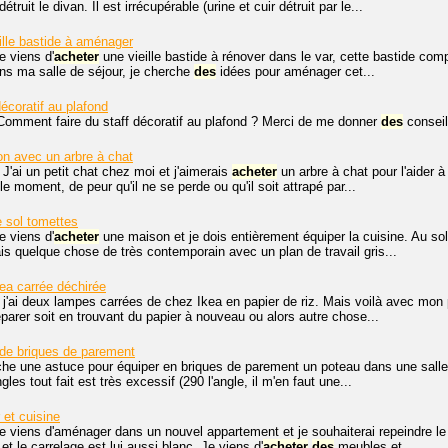
détruit le divan. Il est irrécupérable (urine et cuir détruit par le...
ille bastide à aménager
e viens d'
acheter
une vieille bastide à rénover dans le var, cette bastide comp
ns ma salle de séjour, je cherche
des
idées pour aménager cet...
décoratif au plafond
Comment faire du staff décoratif au plafond ? Merci de me donner
des
conseil
on avec un arbre à chat
 J'ai un petit chat chez moi et j'aimerais
acheter
un arbre à chat pour l'aider à
le moment, de peur qu'il ne se perde ou qu'il soit attrapé par...
e sol tomettes
e viens d'
acheter
une maison et je dois entièrement équiper la cuisine. Au sol
is quelque chose de très contemporain avec un plan de travail gris...
ea carrée déchirée
 j'ai deux lampes carrées de chez Ikea en papier de riz. Mais voilà avec mon pe
éparer soit en trouvant du papier à nouveau ou alors autre chose...
 de briques de parement
che une astuce pour équiper en briques de parement un poteau dans une sall
les tout fait est très excessif (290 l'angle, il m'en faut une...
 et cuisine
je viens d'aménager dans un nouvel appartement et je souhaiterai repeindre le
t le carrelage est lui aussi blanc. Je viens d'
acheter
des
meubles et...